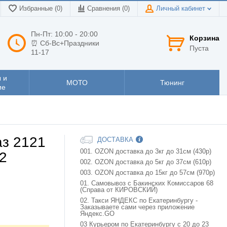
Избранные (0)
Сравнения (
0
)
Личный кабинет
Пн-Пт: 10:00 - 20:00
Корзина
⏰ Сб-Вс+Праздники
Пуста
11-17
 и
МОТО
Тюнинг
ие
аз 2121
ДОСТАВКА
001. OZON доставка до 3кг до 31см (430р)
2
002. OZON доставка до 5кг до 37см (610р)
003. OZON доставка до 15кг до 57см (970р)
01. Самовывоз с Бакинских Комиссаров 68
(Справа от КИРОВСКИЙ)
02. Такси ЯНДЕКС по Екатеринбургу -
Заказываете сами через приложение
Яндекс.GO
03 Курьером по Екатеринбургу с 20 до 23