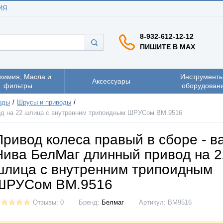
ИЯ
8-932-612-12-12
ПИШИТЕ В MAX
химия, Масла и
Инструменты
Аксессуары
фильтры
оборудован
оды
Шрусы и приводы
вод на 22 шлица с внутренним трипоидным ШРУСом BM.9516
Привод колеса правый в сборе - в
Нива БелМаг длинный привод на 2
шлица с внутренним трипоидным
ШРУСом BM.9516
Отзывы: 0
Бренд:
Белмаг
Артикул:
BM9516