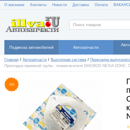
О магазине
Контакты
Новости
Доставка
Оплата
ВАКАНС
Авто
Подвеска автомобилей
Автозапчасти
Главная
Автозапчасти
Выхлопная система
Прокладки выпускного
Прокладка приемной трубы - пламегасителя DAEWOO NEXIA DOHC, 
-5%