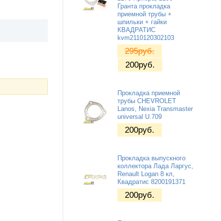
Гранта прокладка
приемной трубы +
шпильки + гайки
КВАДРАТИС
kvm2110120302103
295
руб.
200
руб.
Прокладка приемной
трубы CHEVROLET
Lanos, Nexia Transmaster
universal U.709
200
руб.
Прокладка выпускного
коллектора Лада Ларгус,
Renault Logan 8 кл,
Квадратис 8200191371
200
руб.