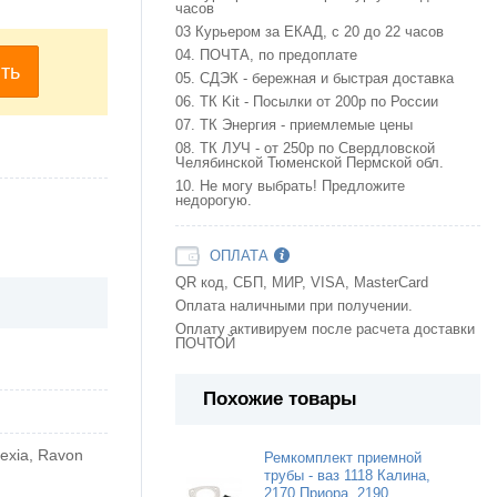
часов
03 Курьером за ЕКАД, с 20 до 22 часов
04. ПОЧТА, по предоплате
ть
05. СДЭК - бережная и быстрая доставка
06. ТК Kit - Посылки от 200р по России
07. ТК Энергия - приемлемые цены
08. ТК ЛУЧ - от 250р по Свердловской
Челябинской Тюменской Пермской обл.
10. Не могу выбрать! Предложите
недорогую.
ОПЛАТА
QR код, СБП, МИР, VISA, MasterCard
Оплата наличными при получении.
Оплату активируем после расчета доставки
ПОЧТОЙ
Похожие товары
exia, Ravon
Ремкомплект приемной
трубы - ваз 1118 Калина,
2170 Приора, 2190