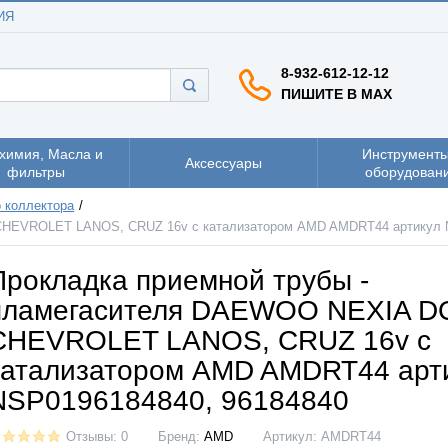
ИЯ
8-932-612-12-12
ПИШИТЕ В MAX
химия, Масла и
Инструменты
Аксессуары
фильтры
оборудован
 коллектора
CHEVROLET LANOS, CRUZ 16v c катализатором AMD AMDRT44 артикул 
Прокладка приемной трубы -
пламегасителя DAEWOO NEXIA D
CHEVROLET LANOS, CRUZ 16v c
катализатором AMD AMDRT44 арт
NSP0196184840, 96184840
Отзывы: 0
Бренд:
AMD
Артикул:
AMDRT44