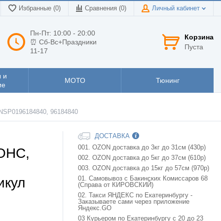
Избранные (0)
Сравнения (
0
)
Личный кабинет
Пн-Пт: 10:00 - 20:00
Корзина
⏰ Сб-Вс+Праздники
Пуста
11-17
 и
МОТО
Тюнинг
ие
NSP0196184840, 96184840
ДОСТАВКА
001. OZON доставка до 3кг до 31см (430р)
OHC,
002. OZON доставка до 5кг до 37см (610р)
003. OZON доставка до 15кг до 57см (970р)
икул
01. Самовывоз с Бакинских Комиссаров 68
(Справа от КИРОВСКИЙ)
02. Такси ЯНДЕКС по Екатеринбургу -
Заказываете сами через приложение
Яндекс.GO
03 Курьером по Екатеринбургу с 20 до 23