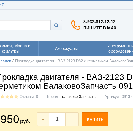
ИЯ
8-932-612-12-12
ПИШИТЕ В MAX
химия, Масла и
Инструменты
Аксессуары
фильтры
оборудован
кладок
Прокладка двигателя - ВАЗ-2123 D82 с герметиком БалаковоЗап
Прокладка двигателя - ВАЗ-2123 D
герметиком БалаковоЗапчасть 09
Отзывы: 0
Бренд:
Балаково Запчасть
Артикул:
09137
950
-
+
Купить
руб.