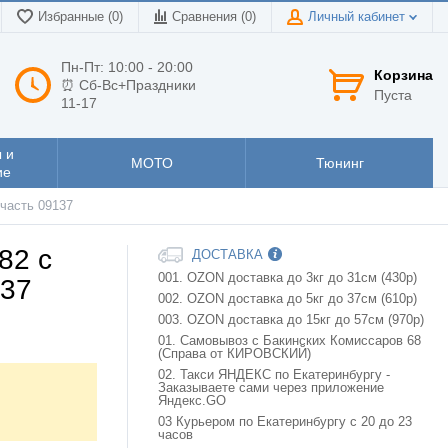
Избранные (0)
Сравнения (
0
)
Личный кабинет
Пн-Пт: 10:00 - 20:00
Корзина
⏰ Сб-Вс+Праздники
Пуста
11-17
 и
МОТО
Тюнинг
ие
часть 09137
82 с
ДОСТАВКА
001. OZON доставка до 3кг до 31см (430р)
137
002. OZON доставка до 5кг до 37см (610р)
003. OZON доставка до 15кг до 57см (970р)
01. Самовывоз с Бакинских Комиссаров 68
(Справа от КИРОВСКИЙ)
02. Такси ЯНДЕКС по Екатеринбургу -
Заказываете сами через приложение
Яндекс.GO
03 Курьером по Екатеринбургу с 20 до 23
часов