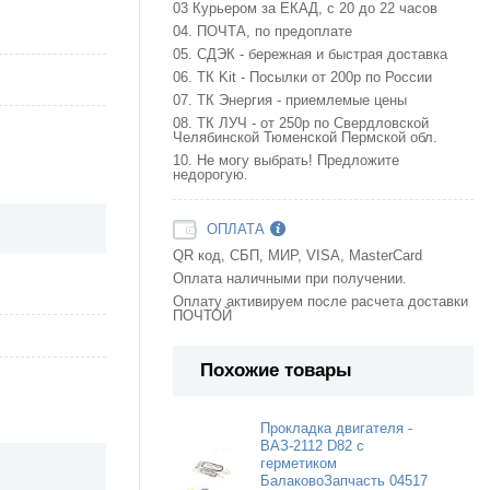
03 Курьером за ЕКАД, с 20 до 22 часов
04. ПОЧТА, по предоплате
05. СДЭК - бережная и быстрая доставка
06. ТК Kit - Посылки от 200р по России
07. ТК Энергия - приемлемые цены
08. ТК ЛУЧ - от 250р по Свердловской
Челябинской Тюменской Пермской обл.
10. Не могу выбрать! Предложите
недорогую.
ОПЛАТА
QR код, СБП, МИР, VISA, MasterCard
Оплата наличными при получении.
Оплату активируем после расчета доставки
ПОЧТОЙ
Похожие товары
Прокладка двигателя -
ВАЗ-2112 D82 с
герметиком
БалаковоЗапчасть 04517