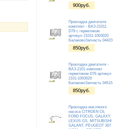
900
руб.
Прокладка двигателя
комплект - ВАЗ-21011
D79 с герметиком
артикул 21011-1003020
БалаковоЗапчасть 04423
850
руб.
Прокладка двигателя -
ВАЗ-2101 комплект
герметиком D76 артикул
2101-1003020
БалаковоЗапчасть 04515
850
руб.
Прокладка масляного
насоса CITROEN C6,
FORD FOCUS, GALAXY,
LEXUS GS, MITSUBISHI
GALANT, PEUGEOT 307