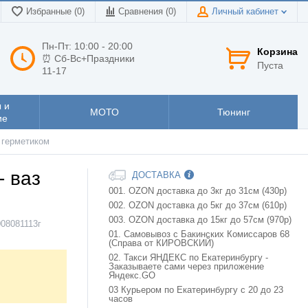
Избранные (0)
Сравнения (
0
)
Личный кабинет
Пн-Пт: 10:00 - 20:00
Корзина
⏰ Сб-Вс+Праздники
Пуста
11-17
 и
МОТО
Тюнинг
ие
с герметиком
- ваз
ДОСТАВКА
001. OZON доставка до 3кг до 31см (430р)
002. OZON доставка до 5кг до 37см (610р)
003. OZON доставка до 15кг до 57см (970р)
08081113г
01. Самовывоз с Бакинских Комиссаров 68
(Справа от КИРОВСКИЙ)
02. Такси ЯНДЕКС по Екатеринбургу -
Заказываете сами через приложение
Яндекс.GO
03 Курьером по Екатеринбургу с 20 до 23
часов