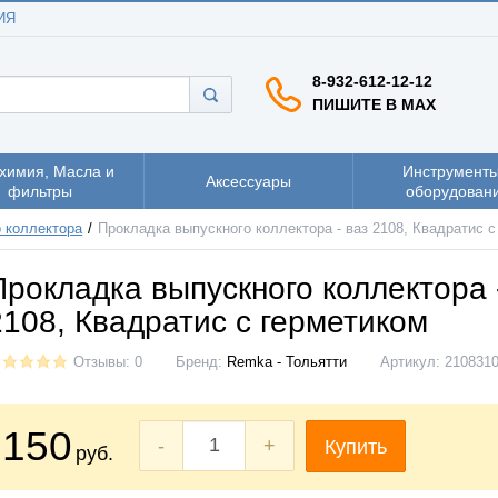
ИЯ
8-932-612-12-12
ПИШИТЕ В MAX
химия, Масла и
Инструменты
Аксессуары
фильтры
оборудован
 коллектора
Прокладка выпускного коллектора - ваз 2108, Квадратис 
Прокладка выпускного коллектора 
2108, Квадратис с герметиком
Отзывы: 0
Бренд:
Remka - Тольятти
Артикул:
2108310
150
-
+
Купить
руб.