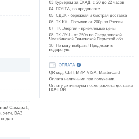
03 Курьером за ЕКАД, с 20 до 22 часов
04. ПОЧТА, по предоплате
05. СДЭК - бережная и быстрая доставка
06. ТК Kit - Посылки от 200р по России
07. ТК Энергия - приемлемые цены
08. ТК ЛУЧ - от 250р по Свердловской
Челябинской Тюменской Пермской обл.
10. Не могу выбрать! Предложите
недорогую.
ОПЛАТА
QR код, СБП, МИР, VISA, MasterCard
Оплата наличными при получении.
Оплату активируем после расчета доставки
ПОЧТОЙ
тник/ Самара1,
. хетч, ВАЗ
I седан