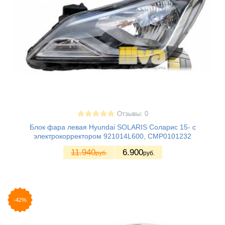
Отзывы: 0
Блок фара левая Hyundai SOLARIS Соларис 15- с
электрокорректором 921014L600, CMP0101232
11.940
6.900
руб.
руб.
-42%