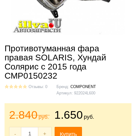
Противотуманная фара
правая SOLARIS, Хундай
Солярис с 2015 года
CMP0150232
Отзывы: 0
Бренд:
COMPONENT
Артикул:
922024L600
2.840
1.650
руб.
руб.
-
+
Купить