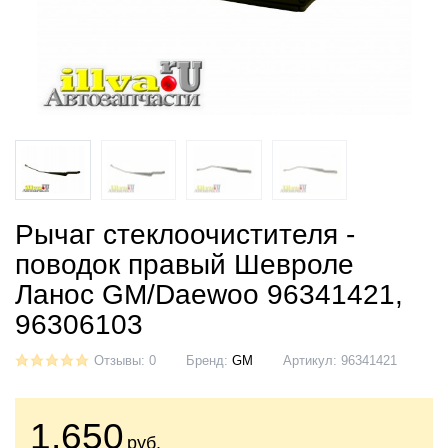
Рычаг стеклоочистителя -
поводок правый Шевроле
Ланос GM/Daewoo 96341421,
96306103
Отзывы: 0
Бренд:
GM
Артикул:
96341421
1.650
руб.