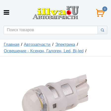
0
Главная
Автозапчасти
Электрика
Освещение - Ксенон, Галоген, Led, Bi-led