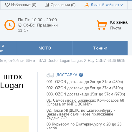
Избранные (0)
Сравнения (
0
)
Личный кабинет
Пн-Пт: 10:00 - 20:00
Корзина
⏰ Сб-Вс+Праздники
Пуста
11-17
 и
МОТО
Тюнинг
ие
0мм, отбойник 66мм - ВАЗ Duster Logan Largus X-Ray СЭВИ 6136-6618
а шток
ДОСТАВКА
001. OZON доставка до 3кг до 31см (430р)
 Logan
002. OZON доставка до 5кг до 37см (610р)
003. OZON доставка до 15кг до 57см (970р)
01. Самовывоз с Бакинских Комиссаров 68
(Справа от КИРОВСКИЙ)
02. Такси ЯНДЕКС по Екатеринбургу -
Заказываете сами через приложение
Яндекс.GO
03 Курьером по Екатеринбургу с 20 до 23
часов