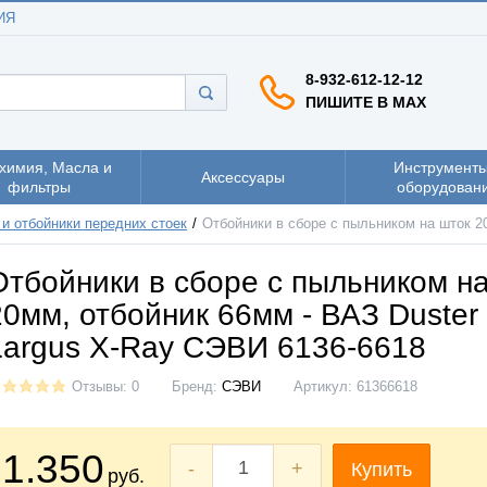
ИЯ
8-932-612-12-12
ПИШИТЕ В MAX
химия, Масла и
Инструменты
Аксессуары
фильтры
оборудован
и отбойники передних стоек
Отбойники в сборе с пыльником на шток 2
Отбойники в сборе с пыльником н
20мм, отбойник 66мм - ВАЗ Duster
Largus X-Ray СЭВИ 6136-6618
Отзывы: 0
Бренд:
СЭВИ
Артикул:
61366618
1.350
-
+
Купить
руб.