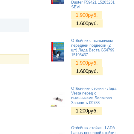
Duster F59421 15203231
SEVI
1.900
руб.
1.600
руб.
Отбойник с пыльником
передней подвески (2
шт) Лада Веста G54799
15193437
1.900
руб.
1.600
руб.
Отбойники стойки - Лада
Vesta перед с
пыльниками Балаково
Запчасть 09788
1.200
руб.
Отбойник стойки - LADA
Largus передней стойки с