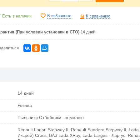
В избранные
Есть в наличии
К сравнению
арантия (При условии установки в СТО)
14 дней
оделиться
14 дней
Резина
Пыльники Отбойники - комплект
Renault Logan Stepway II, Renault Sandero Stepway II, Lad
Иксрей) Cross, ВАЗ Lada XRay, Lada Largus - Ларгус, Renaul