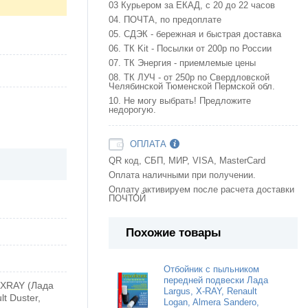
03 Курьером за ЕКАД, с 20 до 22 часов
04. ПОЧТА, по предоплате
05. СДЭК - бережная и быстрая доставка
06. ТК Kit - Посылки от 200р по России
07. ТК Энергия - приемлемые цены
08. ТК ЛУЧ - от 250р по Свердловской
Челябинской Тюменской Пермской обл.
10. Не могу выбрать! Предложите
недорогую.
ОПЛАТА
QR код, СБП, МИР, VISA, MasterCard
Оплата наличными при получении.
Оплату активируем после расчета доставки
ПОЧТОЙ
Похожие товары
Отбойник с пыльником
передней подвески Лада
a XRAY (Лада
Largus, X-RAY, Renault
t Duster,
Logan, Almera Sandero,