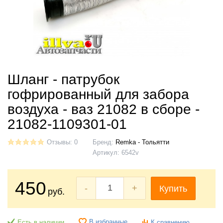
Шланг - патрубок
гофрированный для забора
воздуха - ваз 21082 в сборе -
21082-1109301-01
Отзывы: 0
Бренд:
Remka - Тольятти
Артикул:
6542v
450
-
+
Купить
руб.
В избранные
Есть в наличии
К сравнению