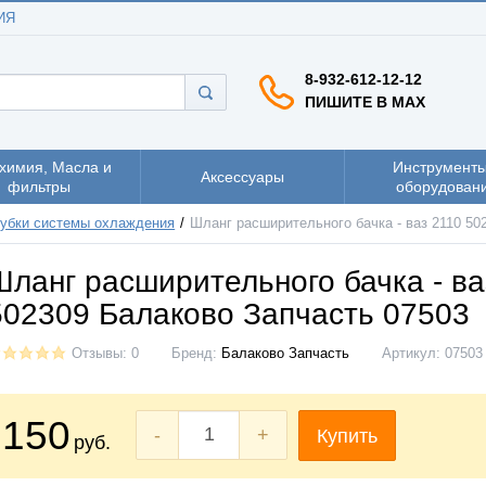
ИЯ
8-932-612-12-12
ПИШИТЕ В MAX
химия, Масла и
Инструменты
Аксессуары
фильтры
оборудован
убки системы охлаждения
Шланг расширительного бачка - ваз 2110 50
Шланг расширительного бачка - ва
502309 Балаково Запчасть 07503
Отзывы: 0
Бренд:
Балаково Запчасть
Артикул:
07503
150
-
+
Купить
руб.