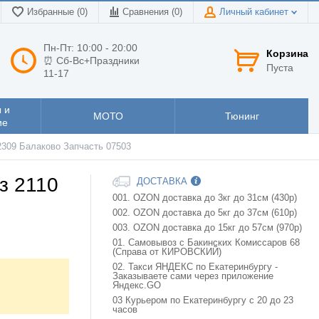
Избранные (0)
Сравнения (
0
)
Личный кабинет
Пн-Пт: 10:00 - 20:00
Корзина
⏰ Сб-Вс+Праздники
Пуста
11-17
 и
МОТО
Тюнинг
ие
2309 Балаково Запчасть 07503
з 2110
ДОСТАВКА
001. OZON доставка до 3кг до 31см (430р)
002. OZON доставка до 5кг до 37см (610р)
003. OZON доставка до 15кг до 57см (970р)
01. Самовывоз с Бакинских Комиссаров 68
(Справа от КИРОВСКИЙ)
02. Такси ЯНДЕКС по Екатеринбургу -
Заказываете сами через приложение
Яндекс.GO
03 Курьером по Екатеринбургу с 20 до 23
часов