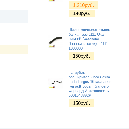
1.210
руб.
140
руб.
Шланг расширительного
бачка - ваз 1111 Ока
нижний Балаково
Запчасть артикул 1111-
1303080
150
руб.
Патрубок
расширительного бачка
Lada Largus 16 клапанов,
Renault Logan, Sandero
Форвард Автозапчасть
6001548892Р
150
руб.