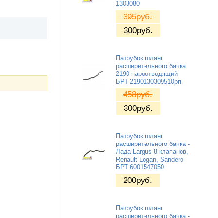
1303080
395
руб.
300
руб.
Патрубок шланг
расширительного бачка
2190 пароотводящий
БРТ 2190130309510рп
458
руб.
300
руб.
Патрубок шланг
расширительного бачка -
Лада Largus 8 клапанов,
Renault Logan, Sandero
БРТ 6001547050
200
руб.
Патрубок шланг
расширительного бачка -