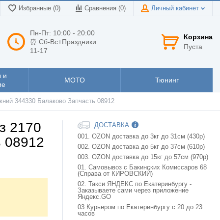
Избранные (0)
Сравнения (
0
)
Личный кабинет
Пн-Пт: 10:00 - 20:00
Корзина
⏰ Сб-Вс+Праздники
Пуста
11-17
 и
МОТО
Тюнинг
ие
ижний 344330 Балаково Запчасть 08912
з 2170
ДОСТАВКА
001. OZON доставка до 3кг до 31см (430р)
ь 08912
002. OZON доставка до 5кг до 37см (610р)
003. OZON доставка до 15кг до 57см (970р)
01. Самовывоз с Бакинских Комиссаров 68
(Справа от КИРОВСКИЙ)
02. Такси ЯНДЕКС по Екатеринбургу -
Заказываете сами через приложение
Яндекс.GO
03 Курьером по Екатеринбургу с 20 до 23
часов