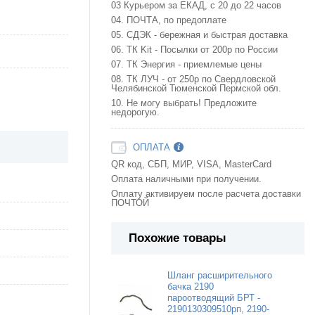
03 Курьером за ЕКАД, с 20 до 22 часов
04. ПОЧТА, по предоплате
05. СДЭК - бережная и быстрая доставка
06. ТК Kit - Посылки от 200р по России
07. ТК Энергия - приемлемые цены
08. ТК ЛУЧ - от 250р по Свердловской
Челябинской Тюменской Пермской обл.
10. Не могу выбрать! Предложите
недорогую.
ОПЛАТА
QR код, СБП, МИР, VISA, MasterCard
Оплата наличными при получении.
Оплату активируем после расчета доставки
ПОЧТОЙ
Похожие товары
Шланг расширительного
бачка 2190
пароотводящий БРТ -
2190130309510рп, 2190-