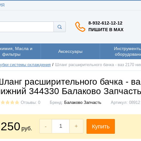
ИЯ
8-932-612-12-12
ПИШИТЕ В MAX
химия, Масла и
Инструменты
Аксессуары
фильтры
оборудован
убки системы охлаждения
Шланг расширительного бачка - ваз 2170 н
Шланг расширительного бачка - ва
нижний 344330 Балаково Запчаст
Отзывы: 0
Бренд:
Балаково Запчасть
Артикул:
08912
250
-
+
Купить
руб.