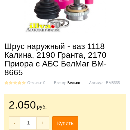
Шрус наружный - ваз 1118
Калина, 2190 Гранта, 2170
Приора с АБС БелМаг BM-
8665
Отзывы: 0
Бренд:
Белмаг
Артикул:
BM8665
2.050
руб.
-
+
Купить