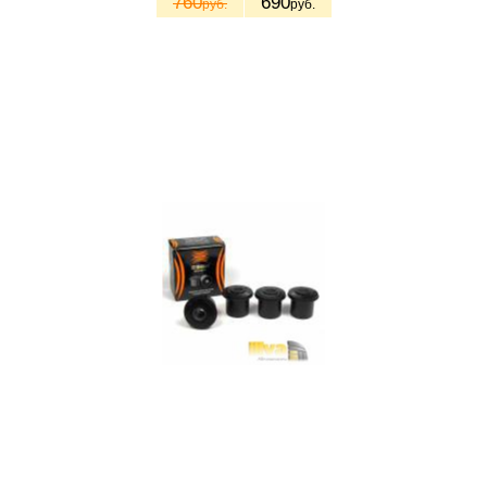
760
690
руб.
руб.