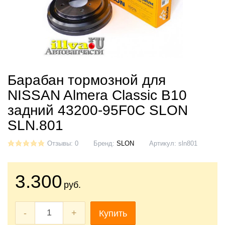
Барабан тормозной для
NISSAN Almera Classic B10
задний 43200-95F0C SLON
SLN.801
Отзывы: 0
Бренд:
SLON
Артикул:
sln801
3.300
руб.
-
+
Купить