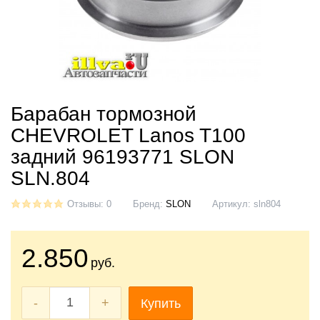
Барабан тормозной
CHEVROLET Lanos T100
задний 96193771 SLON
SLN.804
Отзывы: 0
Бренд:
SLON
Артикул:
sln804
2.850
руб.
-
+
Купить