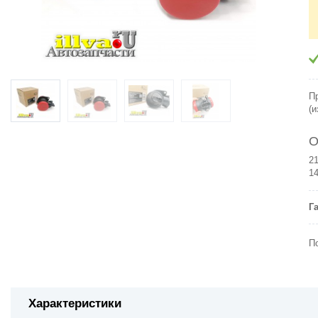
П
(
O
21
14
Г
П
Характеристики