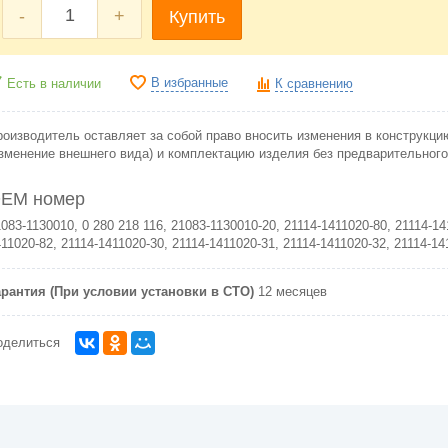
-
+
Купить
В избранные
Есть в наличии
К сравнению
роизводитель оставляет за собой право вносить изменения в конструкци
изменение внешнего вида) и комплектацию изделия без предварительног
EM номер
083-1130010,
0 280 218 116
, 21083-1130010-20, 21114-1411020-80, 21114-14
11020-82, 21114-1411020-30, 21114-1411020-31, 21114-1411020-32, 21114-14
арантия (При условии установки в СТО)
12 месяцев
оделиться