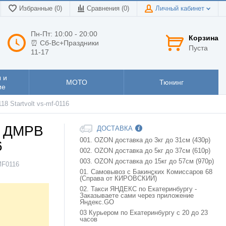
Избранные (0)
Сравнения (
0
)
Личный кабинет
Пн-Пт: 10:00 - 20:00
Корзина
⏰ Сб-Вс+Праздники
Пуста
11-17
 и
МОТО
Тюнинг
ие
8 Startvolt vs-mf-0116
а ДМРВ
ДОСТАВКА
001. OZON доставка до 3кг до 31см (430р)
6
002. OZON доставка до 5кг до 37см (610р)
003. OZON доставка до 15кг до 57см (970р)
F0116
01. Самовывоз с Бакинских Комиссаров 68
(Справа от КИРОВСКИЙ)
02. Такси ЯНДЕКС по Екатеринбургу -
Заказываете сами через приложение
Яндекс.GO
03 Курьером по Екатеринбургу с 20 до 23
часов