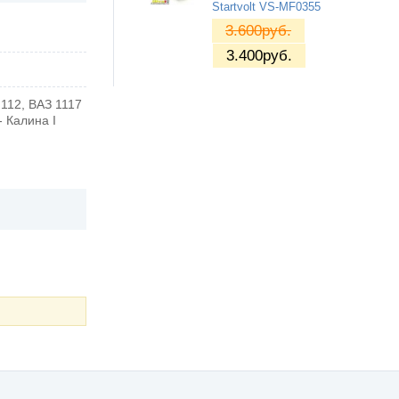
Startvolt VS-MF0355
3.600
руб.
3.400
руб.
 112, ВАЗ 1117
- Калина I