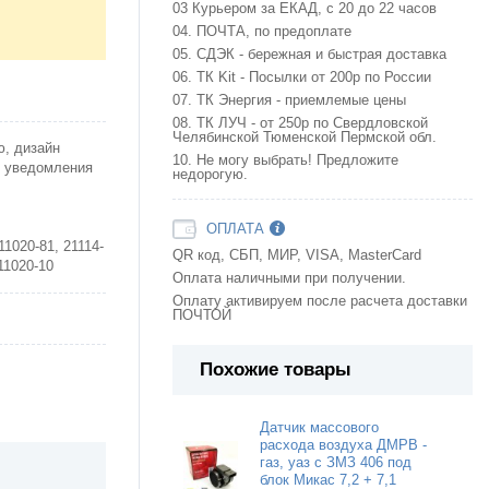
03 Курьером за ЕКАД, с 20 до 22 часов
04. ПОЧТА, по предоплате
05. СДЭК - бережная и быстрая доставка
06. ТК Kit - Посылки от 200р по России
07. ТК Энергия - приемлемые цены
08. ТК ЛУЧ - от 250р по Свердловской
Челябинской Тюменской Пермской обл.
ю, дизайн
10. Не могу выбрать! Предложите
о уведомления
недорогую.
ОПЛАТА
11020-81, 21114-
QR код, СБП, МИР, VISA, MasterCard
11020-10
Оплата наличными при получении.
Оплату активируем после расчета доставки
ПОЧТОЙ
Похожие товары
Датчик массового
расхода воздуха ДМРВ -
газ, уаз с ЗМЗ 406 под
блок Микас 7,2 + 7,1