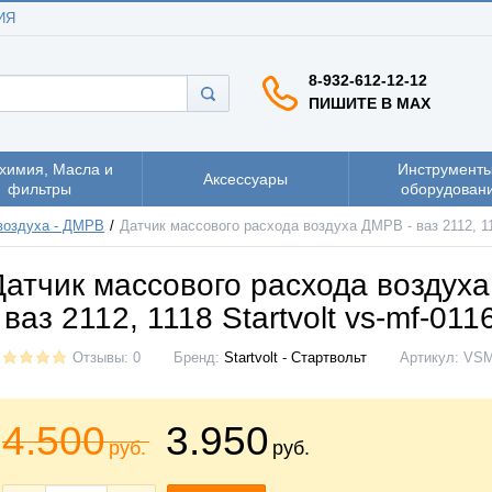
ИЯ
8-932-612-12-12
ПИШИТЕ В MAX
химия, Масла и
Инструменты
Аксессуары
фильтры
оборудован
воздуха - ДМРВ
Датчик массового расхода воздуха ДМРВ - ваз 2112, 111
Датчик массового расхода воздух
 ваз 2112, 1118 Startvolt vs-mf-011
Отзывы: 0
Бренд:
Startvolt - Стартвольт
Артикул:
VSM
4.500
3.950
руб.
руб.