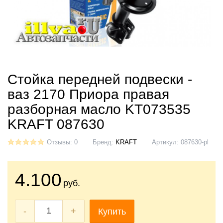
Стойка передней подвески -
ваз 2170 Приора правая
разборная масло KT073535
KRAFT 087630
Отзывы: 0
Бренд:
KRAFT
Артикул:
087630-pl
4.100
руб.
-
+
Купить