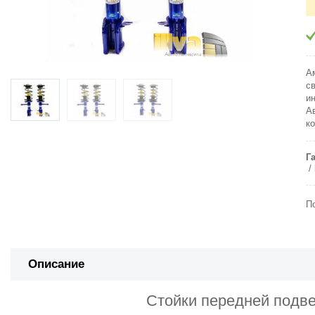
А
с
и
А
к
Г
П
Описание
Стойки передней под