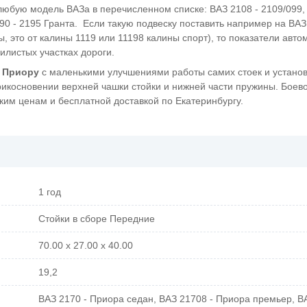
любую модель ВАЗа в перечисленном списке: ВАЗ 2108 - 2109/099,
2190 - 2195 Гранта. Если такую подвеску поставить например на ВАЗ
, это от калины 1119 или 11198 калины спорт), то показатели авт
вилистых участках дороги.
у Приору
с маленькими улучшениями работы самих стоек и устано
косновении верхней чашки стойки и нижней части пружины. Боево
ким ценам и бесплатной доставкой по Екатеринбургу.
1 год
Стойки в сборе Передние
70.00 x 27.00 x 40.00
19,2
ВАЗ 2170 - Приора седан, ВАЗ 21708 - Приора премьер, ВА