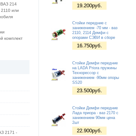
 ВАЗ 214
19.200
руб.
 2110 или
омобиля
Стойки передние с
занижением -70 мм - ваз
вки
2110, 2114 Демфи с
опорами СЭВИ в сборе
й комплект
16.750
руб.
Стойки Демфи передние
на LADA Priora пружины
Технорессор с
занижением -90мм опоры
SS20
23.500
руб.
Стойки Демфи передние
Лада приора - ваз 2170 с
занижением 90мм цена
2шт
22.900
руб.
З 2171 -