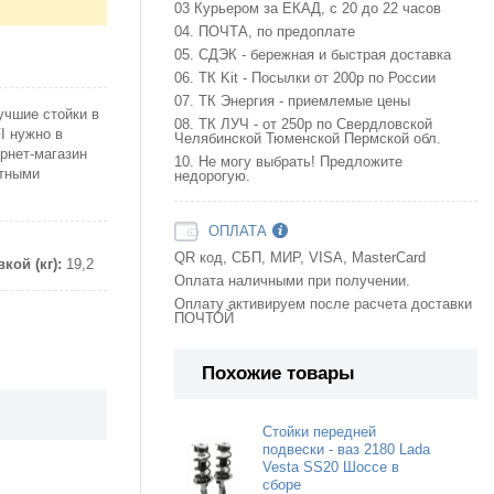
03 Курьером за ЕКАД, с 20 до 22 часов
04. ПОЧТА, по предоплате
05. СДЭК - бережная и быстрая доставка
06. ТК Kit - Посылки от 200р по России
07. ТК Энергия - приемлемые цены
учшие стойки в
08. ТК ЛУЧ - от 250р по Свердловской
I нужно в
Челябинской Тюменской Пермской обл.
рнет-магазин
10. Не могу выбрать! Предложите
ртными
недорогую.
ОПЛАТА
QR код, СБП, МИР, VISA, MasterCard
кой (кг):
19,2
Оплата наличными при получении.
Оплату активируем после расчета доставки
ПОЧТОЙ
Похожие товары
Стойки передней
подвески - ваз 2180 Lada
Vesta SS20 Шоссе в
сборе