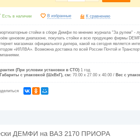
В избранные
Есть в наличии
К сравнению
мортизаторные стойки в сборе Демфи по мнению журнала "За рулем" - л
воём ценовом диапазоне, покупать стойки и всю продукцию фирмы DEMF
нтернет магазинах официального дилера, какой на сегодня является инте
втодом «ИЛЛВА». Возможна доставка по всей России Почтой и Транспо
омпаниями.
арантия (При условии установки в СТО)
1 год
Габариты с упаковкой (ШxВxГ), см:
70.00 x 27.00 x 40.00
Вес с упаков
оделиться
вески ДЕМФИ на ВАЗ 2170 ПРИОРА