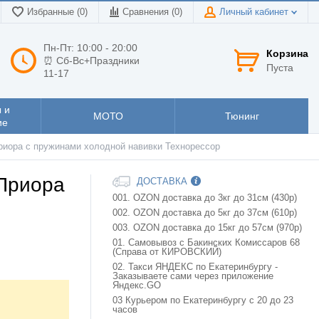
Избранные (0)
Сравнения (
0
)
Личный кабинет
Пн-Пт: 10:00 - 20:00
Корзина
⏰ Сб-Вс+Праздники
Пуста
11-17
 и
МОТО
Тюнинг
ие
Приора с пружинами холодной навивки Технорессор
 Приора
ДОСТАВКА
001. OZON доставка до 3кг до 31см (430р)
002. OZON доставка до 5кг до 37см (610р)
003. OZON доставка до 15кг до 57см (970р)
01. Самовывоз с Бакинских Комиссаров 68
(Справа от КИРОВСКИЙ)
02. Такси ЯНДЕКС по Екатеринбургу -
Заказываете сами через приложение
Яндекс.GO
03 Курьером по Екатеринбургу с 20 до 23
часов