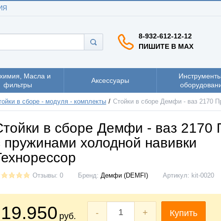
ИЯ
8-932-612-12-12
ПИШИТЕ В MAX
химия, Масла и
Инструменты
Аксессуары
фильтры
оборудован
тойки в сборе - модуля - комплекты
Стойки в сборе Демфи - ваз 2170 
Стойки в сборе Демфи - ваз 2170
с пружинами холодной навивки
Технорессор
Отзывы: 0
Бренд:
Демфи (DEMFI)
Артикул:
kit-0020
19.950
-
+
Купить
руб.