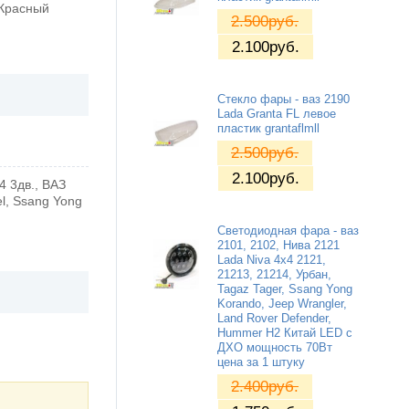
 Красный
2.500
руб.
2.100
руб.
Стекло фары - ваз 2190
Lada Granta FL левое
пластик grantaflmll
2.500
руб.
2.100
руб.
4 3дв., ВАЗ
el, Ssang Yong
Светодиодная фара - ваз
2101, 2102, Нива 2121
Lada Niva 4x4 2121,
21213, 21214, Урбан,
Tagaz Tager, Ssang Yong
Korando, Jeep Wrangler,
Land Rover Defender,
Hummer H2 Китай LED с
ДХО мощность 70Вт
цена за 1 штуку
2.400
руб.