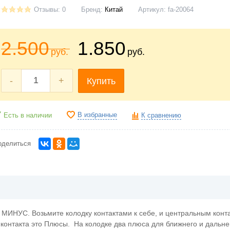
Отзывы: 0
Бренд:
Китай
Артикул:
fa-20064
2.500
1.850
руб.
руб.
-
+
Купить
В избранные
Есть в наличии
К сравнению
оделиться
МИНУС. Возьмите колодку контактами к себе, и центральным конта
онтакта это Плюсы. На колодке два плюса для ближнего и дальнег