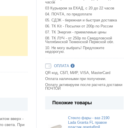
часов
03 Курьером за ЕКАД, с 20 до 22 часов
04. ПОЧТА, по предоплате
05. СДЭК - бережная и быстрая доставка
06. ТК Kit - Посылки от 200р по России
07. ТК Энергия - приемлемые цены
08. ТК ЛУЧ - от 250р по Свердловской
Челябинской Тюменской Пермской обл.
10. Не могу выбрать! Предложите
недорогую.
ОПЛАТА
QR код, СБП, МИР, VISA, MasterCard
Оплата наличными при получении.
Оплату активируем после расчета доставки
ПОЧТОЙ
Похожие товары
Стекло фары - ваз 2190
ктом вверх -
Lada Granta FL правое
о света. При
пластик grantaflmll