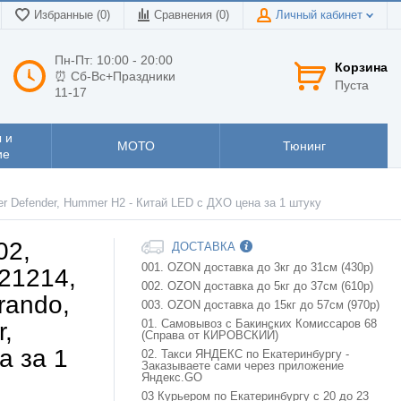
Избранные (0)
Сравнения (
0
)
Личный кабинет
Пн-Пт: 10:00 - 20:00
Корзина
⏰ Сб-Вс+Праздники
Пуста
11-17
 и
МОТО
Тюнинг
ие
ver Defender, Hummer H2 - Китай LED с ДХО цена за 1 штуку
02,
ДОСТАВКА
001. OZON доставка до 3кг до 31см (430р)
 21214,
002. OZON доставка до 5кг до 37см (610р)
rando,
003. OZON доставка до 15кг до 57см (970р)
r,
01. Самовывоз с Бакинских Комиссаров 68
(Справа от КИРОВСКИЙ)
а за 1
02. Такси ЯНДЕКС по Екатеринбургу -
Заказываете сами через приложение
Яндекс.GO
03 Курьером по Екатеринбургу с 20 до 23