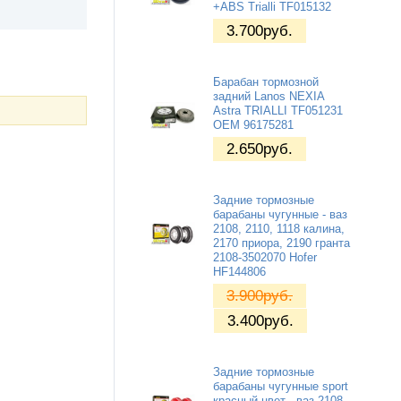
+ABS Trialli TF015132
3.700
руб.
Барабан тормозной
задний Lanos NEXIA
Astra TRIALLI TF051231
OEM 96175281
2.650
руб.
Задние тормозные
барабаны чугунные - ваз
2108, 2110, 1118 калина,
2170 приора, 2190 гранта
2108-3502070 Hofer
HF144806
3.900
руб.
3.400
руб.
Задние тормозные
барабаны чугунные sport
красный цвет - ваз 2108,