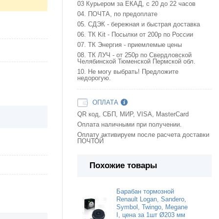
03 Курьером за ЕКАД, с 20 до 22 часов
04. ПОЧТА, по предоплате
05. СДЭК - бережная и быстрая доставка
06. ТК Kit - Посылки от 200р по России
07. ТК Энергия - приемлемые цены
08. ТК ЛУЧ - от 250р по Свердловской
Челябинской Тюменской Пермской обл.
10. Не могу выбрать! Предложите
недорогую.
ОПЛАТА
QR код, СБП, МИР, VISA, MasterCard
Оплата наличными при получении.
Оплату активируем после расчета доставки
ПОЧТОЙ
Похожие товары
Барабан тормозной
Renault Logan, Sandero,
Symbol, Twingo, Megane
I, цена за 1шт Ø203 мм