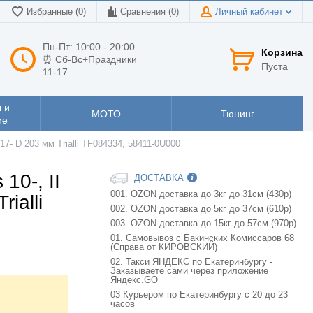
Избранные (0)
Сравнения (
0
)
Личный кабинет
Пн-Пт: 10:00 - 20:00
Корзина
⏰ Сб-Вс+Праздники
Пуста
11-17
 и
МОТО
Тюнинг
ие
V 17- D 203 мм Trialli TF084334, 58411-0U000
10-, II
ДОСТАВКА
001. OZON доставка до 3кг до 31см (430р)
rialli
002. OZON доставка до 5кг до 37см (610р)
003. OZON доставка до 15кг до 57см (970р)
01. Самовывоз с Бакинских Комиссаров 68
(Справа от КИРОВСКИЙ)
02. Такси ЯНДЕКС по Екатеринбургу -
Заказываете сами через приложение
Яндекс.GO
03 Курьером по Екатеринбургу с 20 до 23
часов