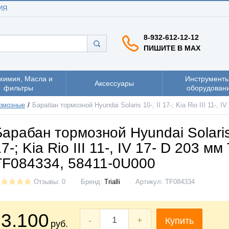
ИЯ
8-932-612-12-12
ПИШИТЕ В MAX
химия, Масла и
Инструменты
Аксессуары
фильтры
оборудован
рмозные
Барабан тормозной Hyundai Solaris 10-, II 17-; Kia Rio III 11-, I
Барабан тормозной Hyundai Solaris 
7-; Kia Rio III 11-, IV 17- D 203 мм T
TF084334, 58411-0U000
Отзывы: 0
Бренд:
Trialli
Артикул:
TF084334
3.100
-
+
Купить
руб.