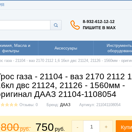
ИЯ
8-932-612-12-12
ПИШИТЕ В MAX
химия, Масла и
Инструменты
Аксессуары
фильтры
оборудован
ос газа - 21104 - ваз 2170 2112 1,6 16кл двс 21124, 21126 - 1560мм - ори
Трос газа - 21104 - ваз 2170 2112 1
16кл двс 21124, 21126 - 1560мм -
оригинал ДААЗ 21104-1108054
Отзывы: 0
Бренд:
ДААЗ
Артикул:
211041108054
800
750
-
+
Купи
руб.
руб.