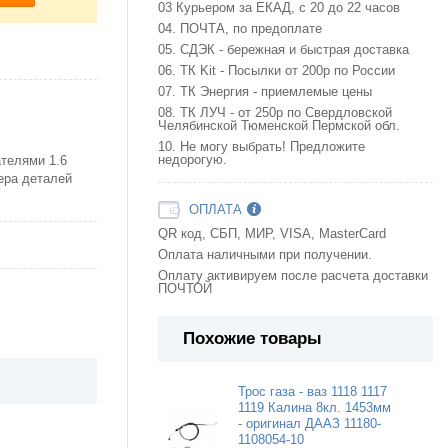
03 Курьером за ЕКАД, с 20 до 22 часов
04. ПОЧТА, по предоплате
05. СДЭК - бережная и быстрая доставка
06. ТК Kit - Посылки от 200р по России
07. ТК Энергия - приемлемые цены
08. ТК ЛУЧ - от 250р по Свердловской
Челябинской Тюменской Пермской обл.
10. Не могу выбрать! Предложите
недорогую.
ателями 1.6
ера деталей
ОПЛАТА
QR код, СБП, МИР, VISA, MasterCard
Оплата наличными при получении.
Оплату активируем после расчета доставки
ПОЧТОЙ
Похожие товары
Трос газа - ваз 1118 1117
1119 Калина 8кл. 1453мм
- оригинал ДААЗ 11180-
1108054-10