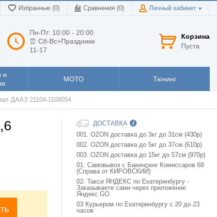
Избранные (0)
Сравнения (
0
)
Личный кабинет
Пн-Пт: 10:00 - 20:00
Корзина
⏰ Сб-Вс+Праздники
Пуста
11-17
 и
МОТО
Тюнинг
ие
гинал ДААЗ 21104-1108054
,6
ДОСТАВКА
001. OZON доставка до 3кг до 31см (430р)
002. OZON доставка до 5кг до 37см (610р)
003. OZON доставка до 15кг до 57см (970р)
01. Самовывоз с Бакинских Комиссаров 68
(Справа от КИРОВСКИЙ)
02. Такси ЯНДЕКС по Екатеринбургу -
Заказываете сами через приложение
Яндекс.GO
03 Курьером по Екатеринбургу с 20 до 23
ть
часов