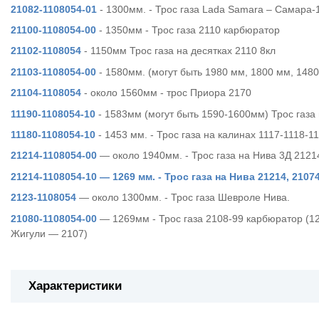
21082-1108054-01
- 1300мм. - Трос газа Lada Samara – Самара-
21100-1108054-00
- 1350мм - Трос газа 2110 карбюратор
21102-1108054
- 1150мм Трос газа на десятках 2110 8кл
21103-1108054-00
- 1580мм. (могут быть 1980 мм, 1800 мм, 1480
21104-1108054
- около 1560мм - трос Приора 2170
11190-1108054-10
- 1583мм (могут быть 1590-1600мм) Трос газа 
11180-1108054-10
- 1453 мм. - Трос газа на калинах 1117-1118-11
21214-1108054-00
— около 1940мм. - Трос газа на Нива 3Д 212
21214-1108054-10 — 1269 мм. - Трос газа на Нива 21214, 2107
2123-1108054
— около 1300мм. - Трос газа Шевроле Нива.
21080-1108054-00
— 1269мм - Трос газа 2108-99 карбюратор (
Жигули — 2107)
Характеристики