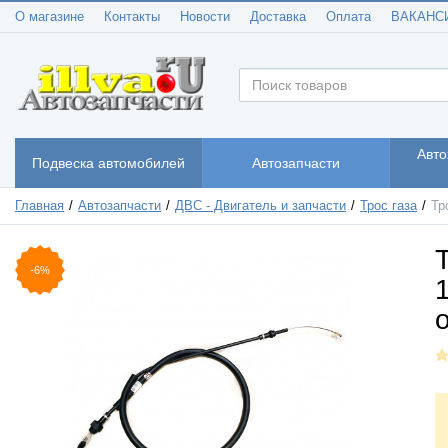
О магазине
Контакты
Новости
Доставка
Оплата
ВАКАНС
Авто
Подвеска автомобилей
Автозапчасти
Главная
Автозапчасти
ДВС - Двигатель и запчасти
Трос газа
Тр
-6%