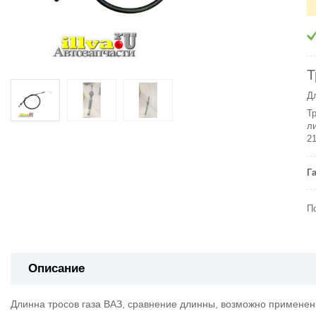
Т
Дл
Т
л
2
Г
П
Описание
Длинна тросов газа ВАЗ, сравнение длинны, возможно применен