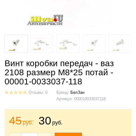
Винт коробки передач - ваз
2108 размер М8*25 потай -
00001-0033037-118
Отзывы: 0
Бренд:
БелЗан
Артикул:
000010033037118
45
30
руб.
руб.