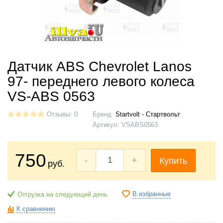
Датчик ABS Chevrolet Lanos
97- переднего левого колеса
VS-ABS 0563
Отзывы: 0
Бренд:
Startvolt - Стартвольт
Артикул:
VSABS0563
750
-
+
Купить
руб.
В избранные
Отгрузка на следующий день
К сравнению