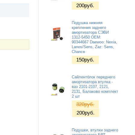
200
руб.
Подушка нижняя
крепления заднего
амортизатора СЭВИ
1312-5450 OEM:
90344667 Daewoo: Nexia,
Lanos/Sens, Zaz: Sens,
Chance
150
руб.
Сайлентблок переднего
амортизатора втулка -
ваз 2101-2107, 2121,
2131, Балаково комплект
2 шт
320
руб.
200
руб.
Подушки, втулки заднего
амортизатора БРТ