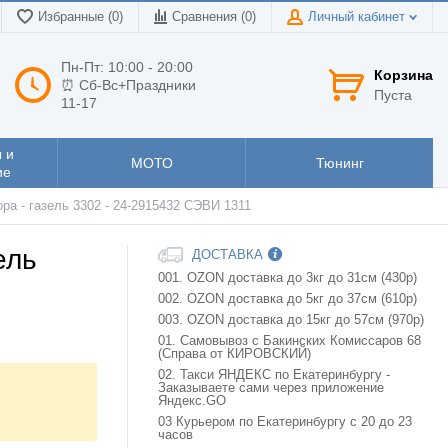
Избранные (0)
Сравнения (
0
)
Личный кабинет
Пн-Пт: 10:00 - 20:00
Корзина
⏰ Сб-Вс+Праздники
Пуста
11-17
 и
МОТО
Тюнинг
ие
ра - газель 3302 - 24-2915432 СЭВИ 1311
ель
ДОСТАВКА
001. OZON доставка до 3кг до 31см (430р)
002. OZON доставка до 5кг до 37см (610р)
003. OZON доставка до 15кг до 57см (970р)
01. Самовывоз с Бакинских Комиссаров 68
(Справа от КИРОВСКИЙ)
02. Такси ЯНДЕКС по Екатеринбургу -
Заказываете сами через приложение
Яндекс.GO
03 Курьером по Екатеринбургу с 20 до 23
часов