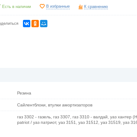
В избранные
Есть в наличии
К сравнению
оделиться
Резина
Сайлентблоки, втулки амортизаторов
газ 3302 - газель, газ 3307, газ 3310 - валдай, уаз хантер (H
patriot / уаз патриот, уаз 3151, уаз 31512, уаз 31519, уаз 31