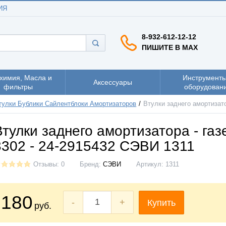
ИЯ
8-932-612-12-12
ПИШИТЕ В MAX
химия, Масла и
Инструменты
Аксессуары
фильтры
оборудован
тулки Бублики Сайлентблоки Амортизаторов
Втулки заднего амортизато
Втулки заднего амортизатора - газ
3302 - 24-2915432 СЭВИ 1311
Отзывы: 0
Бренд:
СЭВИ
Артикул:
1311
180
-
+
Купить
руб.