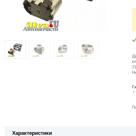
Д
к
2
Н
Г
П
Характеристики