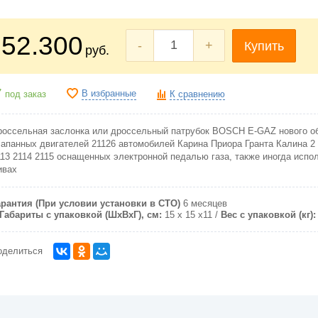
52.300
-
+
Купить
руб.
В избранные
под заказ
К сравнению
россельная заслонка или дроссельный патрубок BOSCH E-GAZ нового об
лапанных двигателей 21126 автомобилей Карина Приора Гранта Калина 2
113 2114 2115 оснащенных электронной педалью газа, также иногда испо
ивах
арантия (При условии установки в СТО)
6 месяцев
Габариты с упаковкой (ШxВxГ), см:
15 x 15 x11
Вес с упаковкой (кг):
оделиться