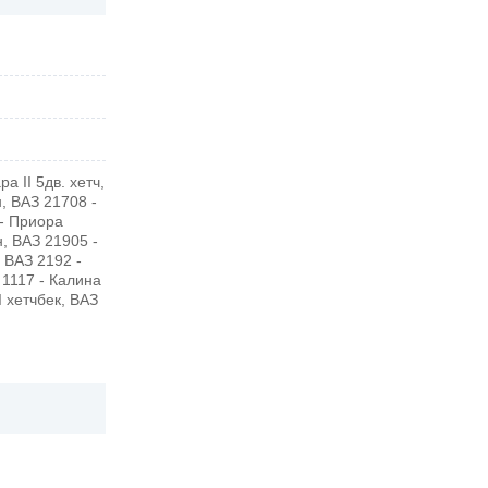
а II 5дв. хетч,
, ВАЗ 21708 -
- Приора
н, ВАЗ 21905 -
, ВАЗ 2192 -
З 1117 - Калина
I хетчбек, ВАЗ