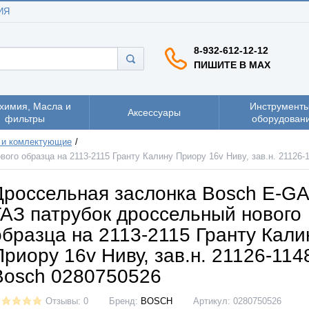
ИЯ
8-932-612-12-12
ПИШИТЕ В MAX
химия, Масла и
Инструменты
Аксессуары
фильтры
оборудован
 и комлектующие
го образца на 2113-2115 Гранту Калину Приору 16v Ниву, зав.н. 21126-
Дроссельная заслонка Bosch E-GA
ГАЗ патрубок дроссельный нового
образца на 2113-2115 Гранту Кали
Приору 16v Ниву, зав.н. 21126-114
Bosch 0280750526
Отзывы: 0
Бренд:
BOSCH
Артикул:
0280750526