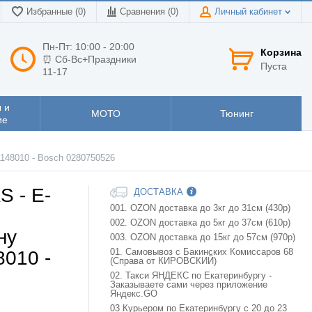
Избранные (0)
Сравнения (
0
)
Личный кабинет
Пн-Пт: 10:00 - 20:00
Корзина
⏰ Сб-Вс+Праздники
Пуста
11-17
 и
МОТО
Тюнинг
ие
1148010 - Bosch 0280750526
S - Е-
ДОСТАВКА
001. OZON доставка до 3кг до 31см (430р)
002. OZON доставка до 5кг до 37см (610р)
ну
003. OZON доставка до 15кг до 57см (970р)
8010 -
01. Самовывоз с Бакинских Комиссаров 68
(Справа от КИРОВСКИЙ)
02. Такси ЯНДЕКС по Екатеринбургу -
Заказываете сами через приложение
Яндекс.GO
03 Курьером по Екатеринбургу с 20 до 23