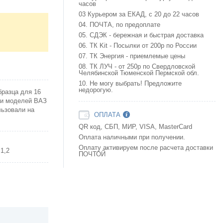
часов
03 Курьером за ЕКАД, с 20 до 22 часов
04. ПОЧТА, по предоплате
05. СДЭК - бережная и быстрая доставка
06. ТК Kit - Посылки от 200р по России
07. ТК Энергия - приемлемые цены
08. ТК ЛУЧ - от 250р по Свердловской
Челябинской Тюменской Пермской обл.
10. Не могу выбрать! Предложите
недорогую.
разца для 16
 и моделей ВАЗ
льзовали на
ОПЛАТА
QR код, СБП, МИР, VISA, MasterCard
Оплата наличными при получении.
Оплату активируем после расчета доставки
1,2
ПОЧТОЙ