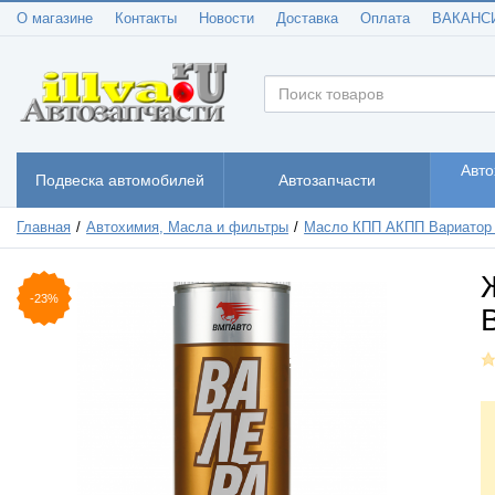
О магазине
Контакты
Новости
Доставка
Оплата
ВАКАНС
Авто
Подвеска автомобилей
Автозапчасти
Главная
Автохимия, Масла и фильтры
Масло КПП АКПП Вариатор
-23%