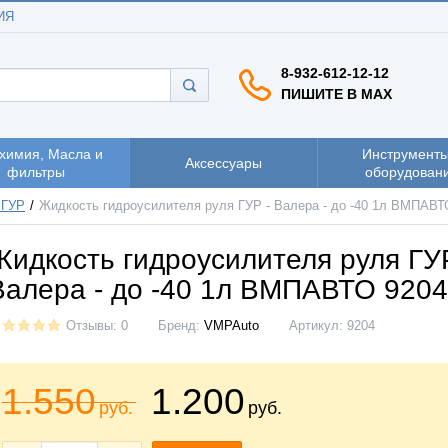
ИЯ
8-932-612-12-12
ПИШИТЕ В MAX
химия, Масла и
Инструменты
Аксессуары
фильтры
оборудован
 ГУР
Жидкость гидроусилителя руля ГУР - Валера - до -40 1л ВМПАВТ
Жидкость гидроусилителя руля ГУ
Валера - до -40 1л ВМПАВТО 9204
Отзывы: 0
Бренд:
VMPAuto
Артикул:
9204
1.550
1.200
руб.
руб.