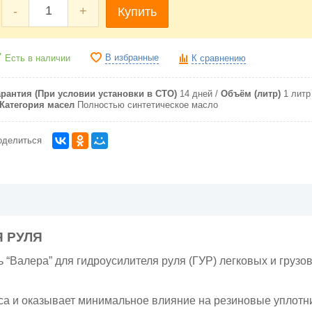
-
+
Купить
В избранные
Есть в наличии
К сравнению
арантия (При условии установки в СТО)
14 дней
Объём (литр)
1 литр
Категория масел
Полностью синтетическое масло
оделиться
 РУЛЯ
“Валера” для гидроусилителя руля (ГУР) легковых и грузо
оса и оказывает минимальное влияние на резиновые уплотн