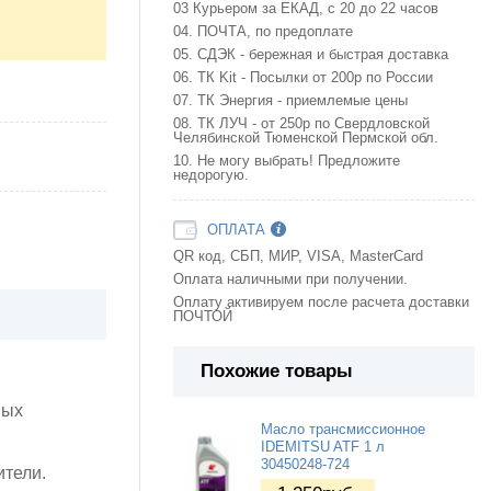
03 Курьером за ЕКАД, с 20 до 22 часов
04. ПОЧТА, по предоплате
05. СДЭК - бережная и быстрая доставка
06. ТК Kit - Посылки от 200р по России
07. ТК Энергия - приемлемые цены
08. ТК ЛУЧ - от 250р по Свердловской
Челябинской Тюменской Пермской обл.
10. Не могу выбрать! Предложите
недорогую.
ОПЛАТА
QR код, СБП, МИР, VISA, MasterCard
Оплата наличными при получении.
Оплату активируем после расчета доставки
ПОЧТОЙ
Похожие товары
вых
Масло трансмиссионное
IDEMITSU ATF 1 л
30450248-724
ители.