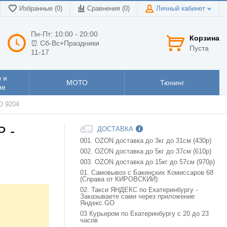
Избранные (0)
Сравнения (
0
)
Личный кабинет
Пн-Пт: 10:00 - 20:00
Корзина
⏰ Сб-Вс+Праздники
Пуста
11-17
 и
МОТО
Тюнинг
ие
О 9204
Р -
ДОСТАВКА
001. OZON доставка до 3кг до 31см (430р)
002. OZON доставка до 5кг до 37см (610р)
003. OZON доставка до 15кг до 57см (970р)
01. Самовывоз с Бакинских Комиссаров 68
(Справа от КИРОВСКИЙ)
02. Такси ЯНДЕКС по Екатеринбургу -
Заказываете сами через приложение
Яндекс.GO
03 Курьером по Екатеринбургу с 20 до 23
часов