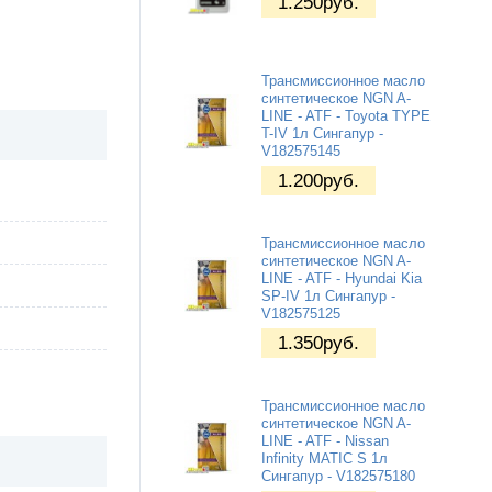
1.250
руб.
Трансмиссионное масло
синтетическое NGN A-
LINE - ATF - Toyota TYPE
T-IV 1л Сингапур -
V182575145
1.200
руб.
Трансмиссионное масло
синтетическое NGN A-
LINE - ATF - Hyundai Kia
SP-IV 1л Сингапур -
V182575125
1.350
руб.
Трансмиссионное масло
синтетическое NGN A-
LINE - ATF - Nissan
Infinity MATIC S 1л
Сингапур - V182575180