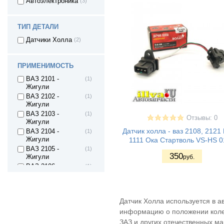
Автоэлектроника
(3)
ТИП ДЕТАЛИ
Датчики Холла
(2)
ПРИМЕНИМОСТЬ
ВАЗ 2101 -
(1)
Жигули
ВАЗ 2102 -
(1)
Жигули
ВАЗ 2103 -
(1)
Отзывы: 0
Жигули
Датчик холла - ваз 2108, 2121
ВАЗ 2104 -
(1)
1111 Ока Стартволь VS-HS 
Жигули
ВАЗ 2105 -
(1)
350
руб.
Жигули
ВАЗ 2106 -
(1)
Жигули
ВАЗ 2107 -
(1)
Жигули
Датчик Холла используется в 
ВАЗ 2121 - Нива
(1)
4х4 3дв.
информацию о положении колен
ВАЗ 21213 Нива
(1)
ЗАЗ и других отечественных мар