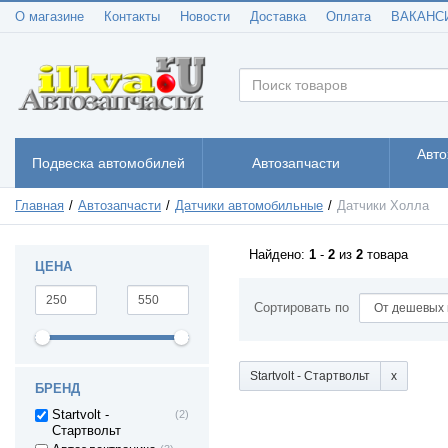
О магазине
Контакты
Новости
Доставка
Оплата
ВАКАНС
Авто
Подвеска автомобилей
Автозапчасти
Главная
Автозапчасти
Датчики автомобильные
Датчики Холла
Найдено:
1
-
2
из
2
товара
ЦЕНА
Сортировать по
Startvolt - Стартвольт
БРЕНД
Startvolt -
(2)
Стартвольт