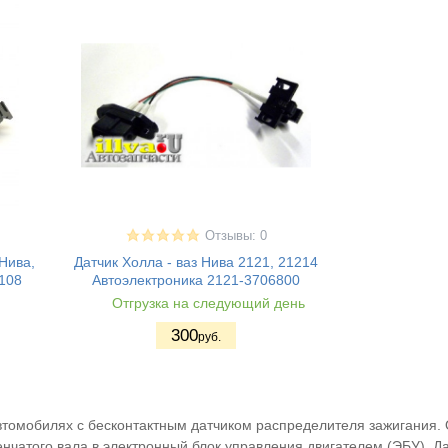
Отзывы: 0
 Нива,
Датчик Холла - ваз Нива 2121, 21214
0108
Автоэлектроника 2121-3706800
Отгрузка на следующий день
300
руб.
автомобилях с бесконтактным датчиком распределителя зажигания.
чатого вала в электронный блок управления двигателем (ЭБУ). Да