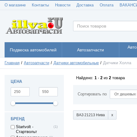
О магазине
Контакты
Новости
Доставка
Оплата
ВАКАНС
Авто
Подвеска автомобилей
Автозапчасти
Главная
Автозапчасти
Датчики автомобильные
Датчики Холла
Найдено:
1
-
2
из
2
товара
ЦЕНА
Сортировать по
ВАЗ 21213 Нива
БРЕНД
ВАЗ 2101 -
(1)
Startvolt -
(1)
Жигули
Стартвольт
ВАЗ 2102 -
(1)