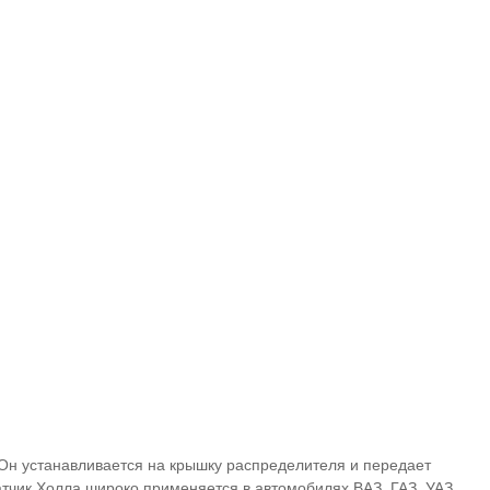
 Он устанавливается на крышку распределителя и передает
тчик Холла широко применяется в автомобилях ВАЗ, ГАЗ, УАЗ,