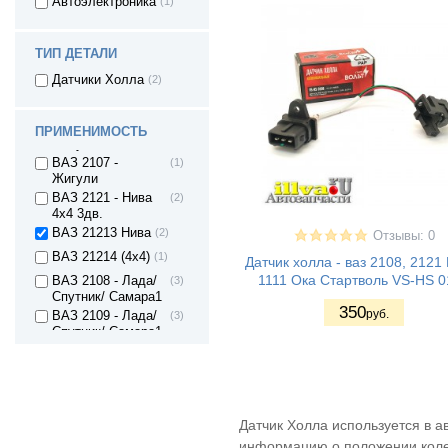
Автоэлектроника
(1)
Жигули
ВАЗ 2103 -
(1)
Жигули
ТИП ДЕТАЛИ
ВАЗ 2104 -
(1)
Жигули
Датчики Холла
(2)
ВАЗ 2105 -
(1)
Жигули
ВАЗ 2106 -
(1)
ПРИМЕНИМОСТЬ
Жигули
ВАЗ 2107 -
(1)
Жигули
ВАЗ 2121 - Нива
(2)
4х4 3дв.
ВАЗ 21213 Нива
(2)
Отзывы: 0
ВАЗ 21214 (4x4)
(1)
Датчик холла - ваз 2108, 2121
1111 Ока Стартволь VS-HS 
ВАЗ 2108 - Лада/
(3)
Спутник/ Самара1
350
руб.
ВАЗ 2109 - Лада/
(3)
Спутник/ Самара1
ВАЗ 21099 - Лада/
(3)
Самара1
ВАЗ 1111 - Ока
(3)
Датчик Холла используется в 
информацию о положении колен