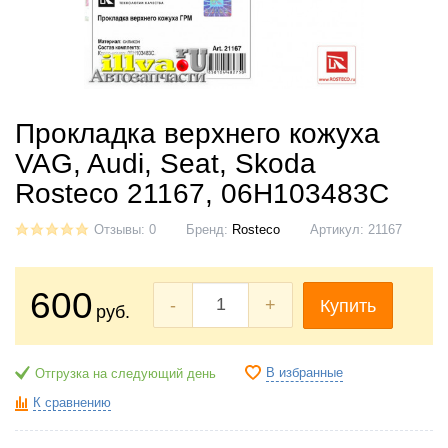
Прокладка верхнего кожуха
VAG, Audi, Seat, Skoda
Rosteco 21167, 06H103483C
Отзывы: 0
Бренд:
Rosteco
Артикул:
21167
600
-
+
Купить
руб.
В избранные
Отгрузка на следующий день
К сравнению