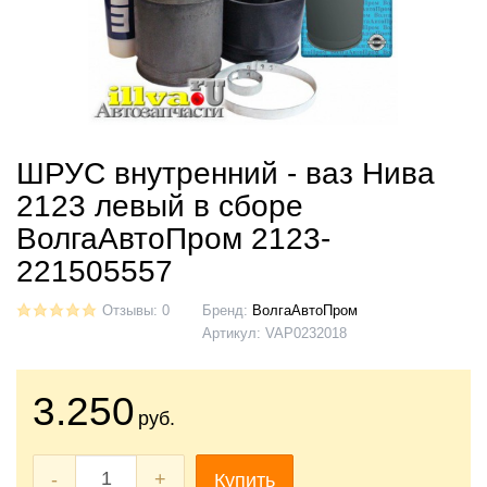
ШРУС внутренний - ваз Нива
2123 левый в сборе
ВолгаАвтоПром 2123-
221505557
Отзывы: 0
Бренд:
ВолгаАвтоПром
Артикул:
VAP0232018
3.250
руб.
-
+
Купить