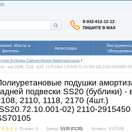
ИЯ
8-932-612-12-12
ПИШИТЕ В MAX
химия, Масла и
Инструменты
Аксессуары
фильтры
оборудован
тулки Бублики Сайлентблоки Амортизаторов
- ваз 2108, 2110, 1118, 2170 (4шт.) (SS20.72.10.001-02) 2110-2915450 S
Полиуретановые подушки амортиз
задней подвески SS20 (бублики) - 
2108, 2110, 1118, 2170 (4шт.)
(SS20.72.10.001-02) 2110-2915450
SS70105
Отзывы: 0
Бренд:
SS20 (СС20)
Артикул:
SS70105