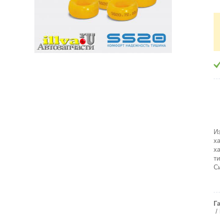
И
х
х
т
С
Г