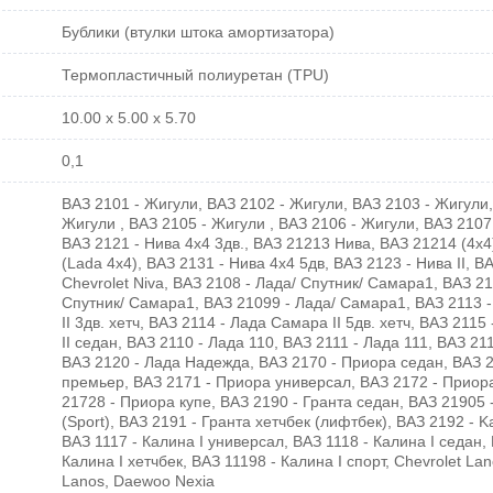
Бублики (втулки штока амортизатора)
Термопластичный полиуретан (TPU)
10.00 x 5.00 x 5.70
0,1
ВАЗ 2101 - Жигули, ВАЗ 2102 - Жигули, ВАЗ 2103 - Жигули,
Жигули , ВАЗ 2105 - Жигули , ВАЗ 2106 - Жигули, ВАЗ 2107
ВАЗ 2121 - Нива 4х4 3дв., ВАЗ 21213 Нива, ВАЗ 21214 (4x4
(Lada 4x4), ВАЗ 2131 - Нива 4х4 5дв, ВАЗ 2123 - Нива II, В
Chevrolet Niva, ВАЗ 2108 - Лада/ Спутник/ Самара1, ВАЗ 21
Спутник/ Самара1, ВАЗ 21099 - Лада/ Самара1, ВАЗ 2113 
II 3дв. хетч, ВАЗ 2114 - Лада Самара II 5дв. хетч, ВАЗ 211
II седан, ВАЗ 2110 - Лада 110, ВАЗ 2111 - Лада 111, ВАЗ 21
ВАЗ 2120 - Лада Надежда, ВАЗ 2170 - Приора седан, ВАЗ 
премьер, ВАЗ 2171 - Приора универсал, ВАЗ 2172 - Приора
21728 - Приора купе, ВАЗ 2190 - Гранта седан, ВАЗ 21905 
(Sport), ВАЗ 2191 - Гранта хетчбек (лифтбек), ВАЗ 2192 - Kal
ВАЗ 1117 - Калина I универсал, ВАЗ 1118 - Калина I седан, 
Калина I хетчбек, ВАЗ 11198 - Калина I спорт, Chevrolet La
Lanos, Daewoo Nexia