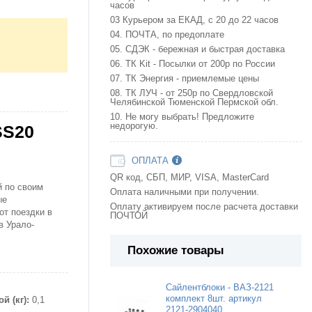
часов
03 Курьером за ЕКАД, с 20 до 22 часов
04. ПОЧТА, по предоплате
05. СДЭК - бережная и быстрая доставка
06. ТК Kit - Посылки от 200р по России
07. ТК Энергия - приемлемые цены
08. ТК ЛУЧ - от 250р по Свердловской
Челябинской Тюменской Пермской обл.
10. Не могу выбрать! Предложите
недорогую.
SS20
ОПЛАТА
QR код, СБП, МИР, VISA, MasterCard
й по своим
Оплата наличными при получении.
ые
Оплату активируем после расчета доставки
от поездки в
ПОЧТОЙ
в Урало-
Похожие товары
Сайлентблоки - ВАЗ-2121
комплект 8шт. артикул
й (кг):
0,1
2121-2904040