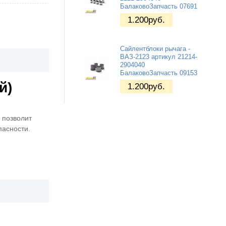
БалаковоЗапчасть 07691
1.200
руб.
Сайлентблоки рычага -
ВАЗ-2123 артикул 21214-
2904040
БалаковоЗапчасть 09153
й)
1.200
руб.
 позволит
пасности.