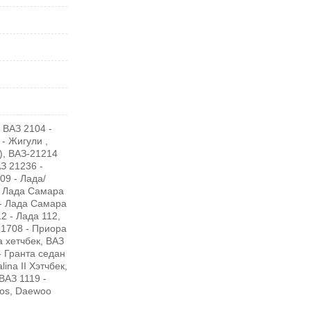
 ВАЗ 2104 -
 - Жигули ,
), ВАЗ-21214
АЗ 21236 -
09 - Лада/
- Лада Самара
5 - Лада Самара
12 - Лада 112,
21708 - Приора
 хетчбек, ВАЗ
- Гранта седан
ina II Хэтчбек,
ВАЗ 1119 -
nos, Daewoo