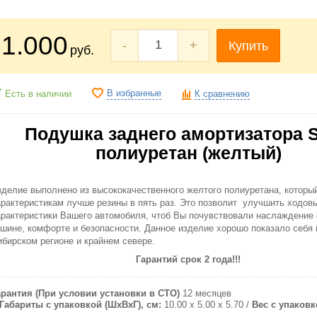
1.000
-
+
Купить
руб.
В избранные
Есть в наличии
К сравнению
Подушка заднего амортизатора 
полиуретан (желтый)
зделие выполнено из высококачественного желтого полиуретана, которы
арактеристикам лучше резины в пять раз. Это позволит улучшить ходов
арактеристики Вашего автомобиля, чтоб Вы почувствовали наслаждение 
ишине, комфорте и безопасности. Данное изделие хорошо показало себя 
ибирском регионе и крайнем севере.
Гарантий срок 2 года!!!
арантия (При условии установки в СТО)
12 месяцев
Габариты с упаковкой (ШxВxГ), см:
10.00 x 5.00 x 5.70
Вес с упаковко