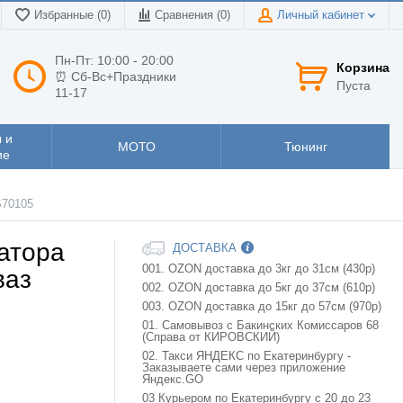
Избранные (0)
Сравнения (
0
)
Личный кабинет
Пн-Пт: 10:00 - 20:00
Корзина
⏰ Сб-Вс+Праздники
Пуста
11-17
 и
МОТО
Тюнинг
ие
S70105
атора
ДОСТАВКА
001. OZON доставка до 3кг до 31см (430р)
ваз
002. OZON доставка до 5кг до 37см (610р)
003. OZON доставка до 15кг до 57см (970р)
01. Самовывоз с Бакинских Комиссаров 68
(Справа от КИРОВСКИЙ)
02. Такси ЯНДЕКС по Екатеринбургу -
Заказываете сами через приложение
Яндекс.GO
03 Курьером по Екатеринбургу с 20 до 23