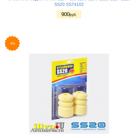
SS20 SS74102
900
руб.
-4%