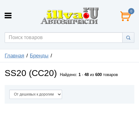
0
Главная
Бренды
SS20 (СС20)
Найдено:
1
-
48
из
600
товаров