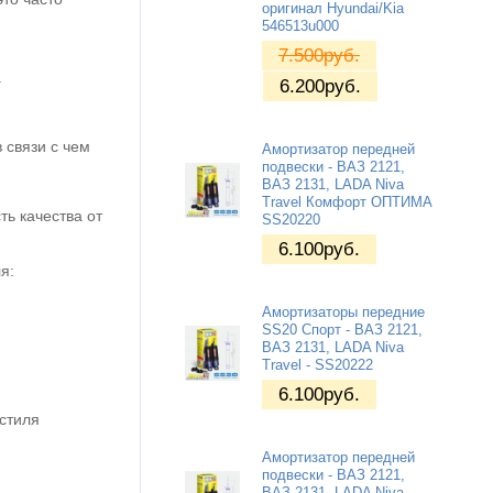
оригинал Hyundai/Kia
546513u000
7.500
руб.
а
6.200
руб.
 связи с чем
Амортизатор передней
подвески - ВАЗ 2121,
ВАЗ 2131, LADA Niva
Travel Комфорт ОПТИМА
ь качества от
SS20220
6.100
руб.
ля:
Амортизаторы передние
SS20 Спорт - ВАЗ 2121,
ВАЗ 2131, LADA Niva
Travel - SS20222
6.100
руб.
 стиля
Амортизатор передней
подвески - ВАЗ 2121,
ВАЗ 2131, LADA Niva