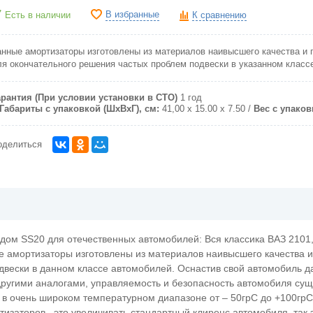
В избранные
Есть в наличии
К сравнению
анные амортизаторы изготовлены из материалов наивысшего качества и
ля окончательного решения частых проблем подвески в указанном класс
арантия (При условии установки в СТО)
1 год
Габариты с упаковкой (ШxВxГ), см:
41,00 x 15.00 x 7.50
Вес с упаковк
оделиться
 SS20 для отечественных автомобилей: Вся классика ВАЗ 2101, 
ые амортизаторы изготовлены из материалов наивысшего качества и
двески в данном классе автомобилей. Оснастив свой автомобиль 
другими аналогами, управляемость и безопасность автомобиля су
 в очень широком температурном диапазоне от – 50грС до +100грС
заторов, это увеличивать стандартный клиренс автомобиля, так э