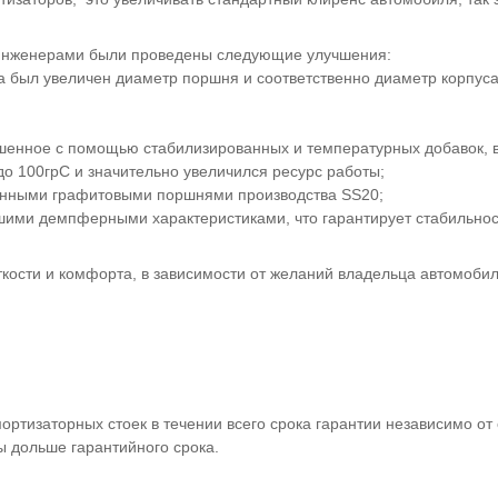
 инженерами были проведены следующие улучшения:
а был увеличен диаметр поршня и соответственно диаметр корпус
чшенное с помощью стабилизированных и температурных добавок, в
о 100грС и значительно увеличился ресурс работы;
ванными графитовыми поршнями производства SS20;
шими демпферными характеристиками, что гарантирует стабильност
ткости и комфорта, в зависимости от желаний владельца автомоби
ортизаторных стоек в течении всего срока гарантии независимо от
ы дольше гарантийного срока.