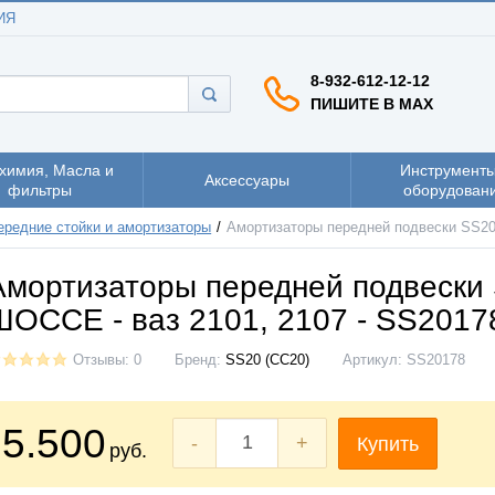
ИЯ
8-932-612-12-12
ПИШИТЕ В MAX
химия, Масла и
Инструменты
Аксессуары
фильтры
оборудован
ередние стойки и амортизаторы
Амортизаторы передней подвески SS20
Амортизаторы передней подвески
ШОССЕ - ваз 2101, 2107 - SS2017
Отзывы: 0
Бренд:
SS20 (СС20)
Артикул:
SS20178
5.500
-
+
Купить
руб.