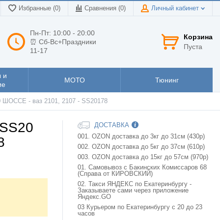
Избранные (0)
Сравнения (
0
)
Личный кабинет
Пн-Пт: 10:00 - 20:00
Корзина
⏰ Сб-Вс+Праздники
Пуста
11-17
 и
МОТО
Тюнинг
ие
 ШОССЕ - ваз 2101, 2107 - SS20178
 SS20
ДОСТАВКА
001. OZON доставка до 3кг до 31см (430р)
8
002. OZON доставка до 5кг до 37см (610р)
003. OZON доставка до 15кг до 57см (970р)
01. Самовывоз с Бакинских Комиссаров 68
(Справа от КИРОВСКИЙ)
02. Такси ЯНДЕКС по Екатеринбургу -
Заказываете сами через приложение
Яндекс.GO
03 Курьером по Екатеринбургу с 20 до 23
часов