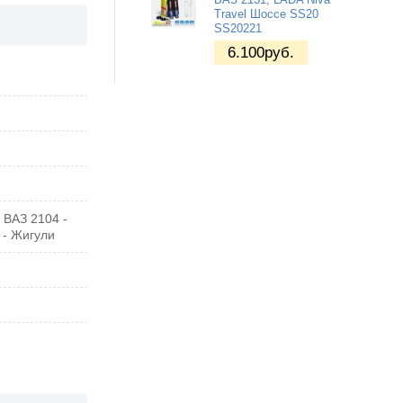
Travel Шоссе SS20
SS20221
6.100
руб.
 ВАЗ 2104 -
 - Жигули