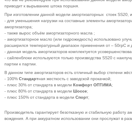
приводит к вырыванию штока поршня.
При изготовлении данной модели амортизаторных стоек SS20,
- для уменьшения нагрузки на составные элементы амортизатор
амортизатора;
- также вырос объём амортизаторного масла ;
- амортизаторное масло (или гидрожидкость) использовано улу
расширился температурный диапазон применения от – 50грС и д
- данная модель амортизаторов комплектуется усовершенство
- сайленблоки используются только производства SS20 с наилуч
партии к партии.
В данном типе амортизаторов есть отличный выбор степени жёс
- 100%
Стандарт
ная жесткость с заводской прокачкой;
- плюс 30% от стандарта в модели
Комфорт ОПТИМА
;
- плюс 80% от стандарта в модели
Шоссе
;
- плюс 150% от стандарта в модели
Спорт
;
Производитель гарантирует безотказную и стабильную работу ам
вождения. А при аккуратном использовании они прослужат в раз