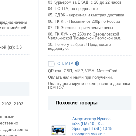
03 Курьером за ЕКАД, с 20 до 22 часов
04. ПОЧТА, по предоплате
05. СДЭК - бережная и быстрая доставка
06. ТК Kit - Посылки от 200р по России
 предназначены
е автомобилей.
07. ТК Энергия - приемлемые цены
08. ТК ЛУЧ - от 250р по Свердловской
Челябинской Тюменской Пермской обл.
10. Не могу выбрать! Предложите
ой (кг):
3,3
недорогую.
ОПЛАТА
QR код, СБП, МИР, VISA, MasterCard
Оплата наличными при получении.
Оплату активируем после расчета доставки
ПОЧТОЙ
Похожие товары
2102, 2103,
данными
Амортизатор Hyundai
щественно
ix35 (LM) 10-; Kia
Sportage III (SL) 10-15
. Единственно
передний левый -
то часто