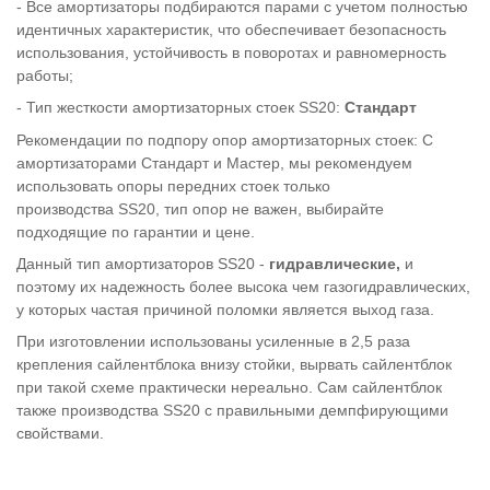
- Все амортизаторы подбираются парами с учетом полностью
идентичных характеристик, что обеспечивает безопасность
использования, устойчивость в поворотах и равномерность
работы;
- Тип жесткости амортизаторных стоек
SS
20:
Стандарт
Рекомендации по подпору опор амортизаторных стоек: С
амортизаторами Стандарт и Мастер, мы рекомендуем
использовать опоры передних стоек только
производства
SS
20, тип опор не важен, выбирайте
подходящие по гарантии и цене.
Данный тип амортизаторов
SS
20 -
гидравлические,
и
поэтому их надежность более высока чем газогидравлических,
у которых частая причиной поломки является выход газа.
При изготовлении использованы усиленные в 2,5 раза
крепления сайлентблока внизу стойки, вырвать сайлентблок
при такой схеме практически нереально. Сам сайлентблок
также производства
SS20
с правильными демпфирующими
свойствами.