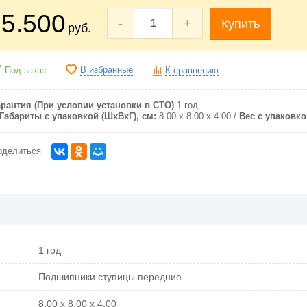
5.500
-
+
Купить
руб.
В избранные
Под заказ
К сравнению
арантия (При условии установки в СТО)
1 год
Габариты с упаковкой (ШxВxГ), см:
8.00 x 8.00 x 4.00
Вес с упаковкой
оделиться
1 год
Подшипники ступицы передние
8.00 x 8.00 x 4.00