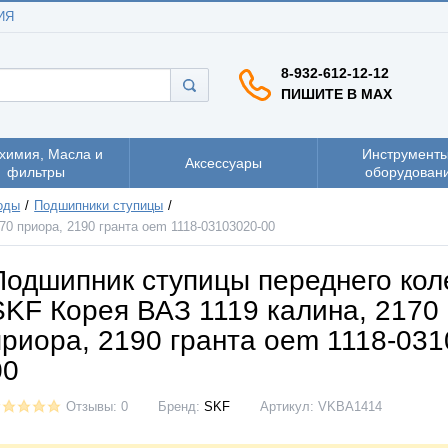
ИЯ
8-932-612-12-12
ПИШИТЕ В MAX
химия, Масла и
Инструменты
Аксессуары
фильтры
оборудован
оды
Подшипники ступицы
0 приора, 2190 гранта oem 1118-03103020-00
Подшипник ступицы переднего кол
SKF Корея ВАЗ 1119 калина, 2170
приора, 2190 гранта oem 1118-031
00
Отзывы: 0
Бренд:
SKF
Артикул:
VKBA1414