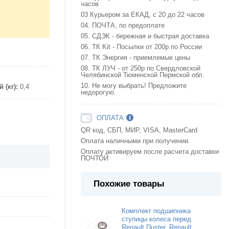
часов
03 Курьером за ЕКАД, с 20 до 22 часов
04. ПОЧТА, по предоплате
05. СДЭК - бережная и быстрая доставка
06. ТК Kit - Посылки от 200р по России
07. ТК Энергия - приемлемые цены
08. ТК ЛУЧ - от 250р по Свердловской
Челябинской Тюменской Пермской обл.
10. Не могу выбрать! Предложите
 (кг):
0,4
недорогую.
ОПЛАТА
QR код, СБП, МИР, VISA, MasterCard
Оплата наличными при получении.
Оплату активируем после расчета доставки
ПОЧТОЙ
Похожие товары
Комплект подшипника
ступицы колеса перед
Renault Duster, Renault