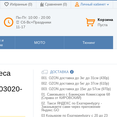
Избранные (0)
Сравнения (
0
)
Личный кабинет
Пн-Пт: 10:00 - 20:00
Корзина
⏰ Сб-Вс+Праздники
Пуста
11-17
 и
МОТО
Тюнинг
ие
еса
ДОСТАВКА
001. OZON доставка до 3кг до 31см (430р)
002. OZON доставка до 5кг до 37см (610р)
03020-
003. OZON доставка до 15кг до 57см (970р)
01. Самовывоз с Бакинских Комиссаров 68
(Справа от КИРОВСКИЙ)
02. Такси ЯНДЕКС по Екатеринбургу -
Заказываете сами через приложение
Яндекс.GO
03 Курьером по Екатеринбургу с 20 до 23