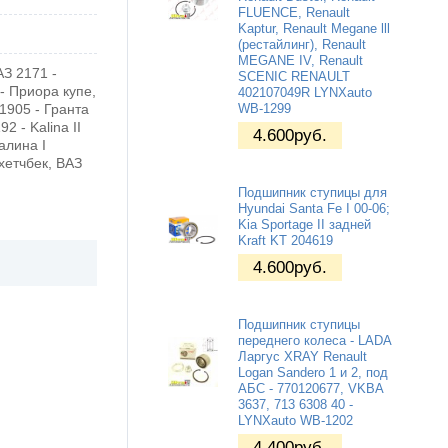
FLUENCE, Renault
Kaptur, Renault Megane lll
(рестайлинг), Renault
MEGANE IV, Renault
З 2171 -
SCENIC RENAULT
- Приора купе,
402107049R LYNXauto
21905 - Гранта
WB-1299
2 - Kalina II
4.600
руб.
алина I
 хетчбек, ВАЗ
Подшипник ступицы для
Hyundai Santa Fe I 00-06;
Kia Sportage II задней
Kraft KT 204619
4.600
руб.
Подшипник ступицы
переднего колеса - LADA
Ларгус XRAY Renault
Logan Sandero 1 и 2, под
АБС - 770120677, VKBA
3637, 713 6308 40 -
LYNXauto WB-1202
4.400
руб.