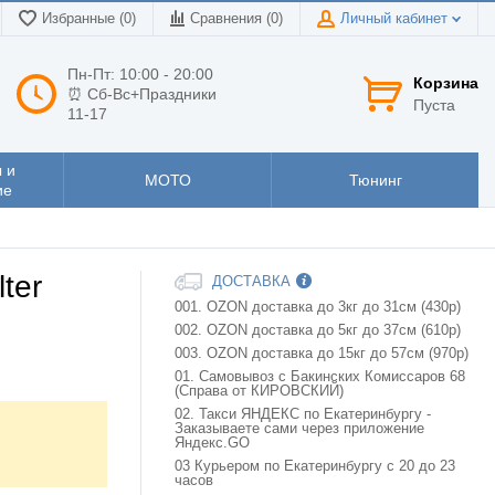
Избранные (0)
Сравнения (
0
)
Личный кабинет
Пн-Пт: 10:00 - 20:00
Корзина
⏰ Сб-Вс+Праздники
Пуста
11-17
 и
МОТО
Тюнинг
ие
ter
ДОСТАВКА
001. OZON доставка до 3кг до 31см (430р)
002. OZON доставка до 5кг до 37см (610р)
003. OZON доставка до 15кг до 57см (970р)
01. Самовывоз с Бакинских Комиссаров 68
(Справа от КИРОВСКИЙ)
02. Такси ЯНДЕКС по Екатеринбургу -
Заказываете сами через приложение
Яндекс.GO
03 Курьером по Екатеринбургу с 20 до 23
часов