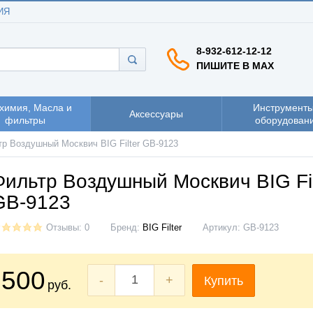
ИЯ
8-932-612-12-12
ПИШИТЕ В MAX
химия, Масла и
Инструменты
Аксессуары
фильтры
оборудован
р Воздушный Москвич BIG Filter GB-9123
Фильтр Воздушный Москвич BIG Fil
GB-9123
Отзывы: 0
Бренд:
BIG Filter
Артикул:
GB-9123
500
-
+
Купить
руб.