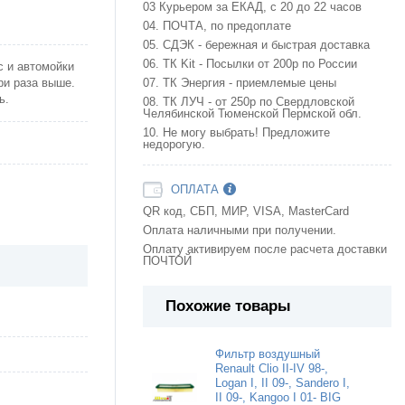
03 Курьером за ЕКАД, с 20 до 22 часов
04. ПОЧТА, по предоплате
05. СДЭК - бережная и быстрая доставка
06. ТК Kit - Посылки от 200р по России
 и автомойки
ри раза выше.
07. ТК Энергия - приемлемые цены
ь.
08. ТК ЛУЧ - от 250р по Свердловской
Челябинской Тюменской Пермской обл.
10. Не могу выбрать! Предложите
недорогую.
ОПЛАТА
QR код, СБП, МИР, VISA, MasterCard
Оплата наличными при получении.
Оплату активируем после расчета доставки
ПОЧТОЙ
Похожие товары
Фильтр воздушный
Renault Clio II-IV 98-,
Logan I, II 09-, Sandero I,
II 09-, Kangoo I 01- BIG