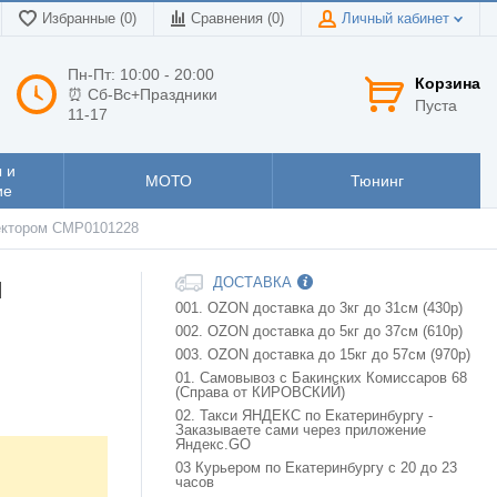
Избранные (0)
Сравнения (
0
)
Личный кабинет
Пн-Пт: 10:00 - 20:00
Корзина
⏰ Сб-Вс+Праздники
Пуста
11-17
 и
МОТО
Тюнинг
ие
ректором CMP0101228
и
ДОСТАВКА
001. OZON доставка до 3кг до 31см (430р)
002. OZON доставка до 5кг до 37см (610р)
003. OZON доставка до 15кг до 57см (970р)
01. Самовывоз с Бакинских Комиссаров 68
(Справа от КИРОВСКИЙ)
02. Такси ЯНДЕКС по Екатеринбургу -
Заказываете сами через приложение
Яндекс.GO
03 Курьером по Екатеринбургу с 20 до 23
часов