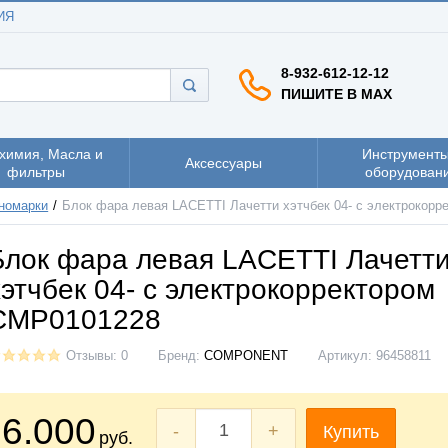
ИЯ
8-932-612-12-12
ПИШИТЕ В MAX
химия, Масла и
Инструменты
Аксессуары
фильтры
оборудован
номарки
Блок фара левая LACETTI Лачетти хэтчбек 04- с электрокор
Блок фара левая LACETTI Лачетт
хэтчбек 04- с электрокорректором
CMP0101228
Отзывы: 0
Бренд:
COMPONENT
Артикул:
96458811
6.000
-
+
Купить
руб.