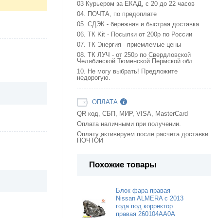
03 Курьером за ЕКАД, с 20 до 22 часов
04. ПОЧТА, по предоплате
05. СДЭК - бережная и быстрая доставка
06. ТК Kit - Посылки от 200р по России
07. ТК Энергия - приемлемые цены
08. ТК ЛУЧ - от 250р по Свердловской
Челябинской Тюменской Пермской обл.
10. Не могу выбрать! Предложите
недорогую.
ОПЛАТА
QR код, СБП, МИР, VISA, MasterCard
Оплата наличными при получении.
Оплату активируем после расчета доставки
ПОЧТОЙ
Похожие товары
Блок фара правая
Nissan ALMERA c 2013
года под корректор
правая 260104AA0A