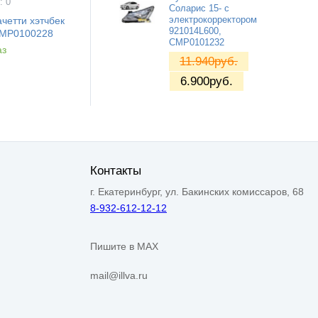
: 0
Соларис 15- с
четти хэтчбек
электрокорректором
921014L600,
 CMP0100228
CMP0101232
аз
11.940
руб.
6.900
руб.
Контакты
г. Екатеринбург, ул. Бакинских комиссаров, 68
8-932-612-12-12
Пишите в MAX
mail@illva.ru