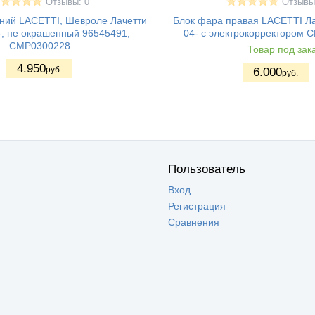
Отзывы: 0
Отзывы
ний LACETTI, Шевроле Лачетти
Блок фара правая LACETTI Ла
-, не окрашенный 96545491,
04- с электрокорректором
CMP0300228
Товар под зак
4.950
руб.
6.000
руб.
Пользователь
Вход
Регистрация
Сравнения