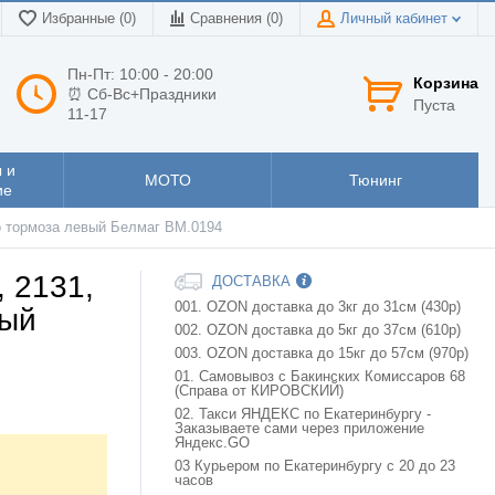
Избранные (0)
Сравнения (
0
)
Личный кабинет
Пн-Пт: 10:00 - 20:00
Корзина
⏰ Сб-Вс+Праздники
Пуста
11-17
 и
МОТО
Тюнинг
ие
го тормоза левый Белмаг BM.0194
, 2131,
ДОСТАВКА
001. OZON доставка до 3кг до 31см (430р)
вый
002. OZON доставка до 5кг до 37см (610р)
003. OZON доставка до 15кг до 57см (970р)
01. Самовывоз с Бакинских Комиссаров 68
(Справа от КИРОВСКИЙ)
02. Такси ЯНДЕКС по Екатеринбургу -
Заказываете сами через приложение
Яндекс.GO
03 Курьером по Екатеринбургу с 20 до 23
часов