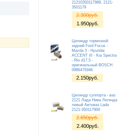
21210350117988, 2121-
3501179
2.300
руб.
1.950
руб.
Цилиндр тормозной
задний Ford Focus -
Mazda 3 - Hyundai
ACCENT III - Kia Spectra
- Rio d17,5 -
оригинальный BOSCH
0986475946
2.150
руб.
Цилиндр суппорта - ваз
2121 Лада Нива Легенда
левый Автоваз Lada
2121-350117900
2.650
руб.
2.400
руб.