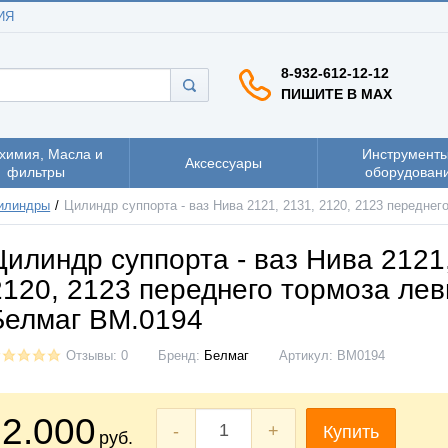
ИЯ
8-932-612-12-12
ПИШИТЕ В MAX
химия, Масла и
Инструменты
Аксессуары
фильтры
оборудован
илиндры
Цилиндр суппорта - ваз Нива 2121, 2131, 2120, 2123 передне
Цилиндр суппорта - ваз Нива 2121
2120, 2123 переднего тормоза ле
Белмаг BM.0194
Отзывы: 0
Бренд:
Белмаг
Артикул:
BM0194
2.000
-
+
Купить
руб.