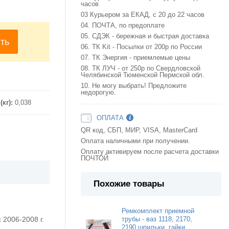
часов
03 Курьером за ЕКАД, с 20 до 22 часов
04. ПОЧТА, по предоплате
05. СДЭК - бережная и быстрая доставка
ть
06. ТК Kit - Посылки от 200р по России
07. ТК Энергия - приемлемые цены
08. ТК ЛУЧ - от 250р по Свердловской
Челябинской Тюменской Пермской обл.
10. Не могу выбрать! Предложите
недорогую.
кг):
0,038
ОПЛАТА
QR код, СБП, МИР, VISA, MasterCard
Оплата наличными при получении.
Оплату активируем после расчета доставки
ПОЧТОЙ
Похожие товары
Ремкомплект приемной
с 2006-2008 г.
трубы - ваз 1118, 2170,
2190 шпильки, гайки