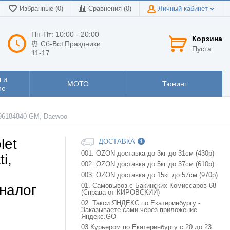
Избранные (0)
Сравнения (
0
)
Личный кабинет
Пн-Пт: 10:00 - 20:00
Корзина
⏰ Сб-Вс+Праздники
Пуста
11-17
 и
МОТО
Тюнинг
ие
г 96184840 GM, Daewoo
let
ДОСТАВКА
001. OZON доставка до 3кг до 31см (430р)
i,
002. OZON доставка до 5кг до 37см (610р)
003. OZON доставка до 15кг до 57см (970р)
налог
01. Самовывоз с Бакинских Комиссаров 68
(Справа от КИРОВСКИЙ)
02. Такси ЯНДЕКС по Екатеринбургу -
Заказываете сами через приложение
Яндекс.GO
03 Курьером по Екатеринбургу с 20 до 23