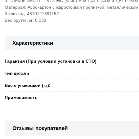
в. Daewoo Nexia II 1.6 DOHC. Двигатели 1,4L F14D3 и 1,6L F16D3
Материал: Асбокартон с жаростойкой пропиткой, металлическим
Штрихкод: 4610121391152
Вес брутто, кг: 0,038
Характеристики
Гарантия (При условии установки в СТО)
Тип детали
Вес с упаковкой (кг):
Применимость
Отзывы покупателей