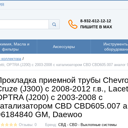
ИЯ
8-932-612-12-12
ПИШИТЕ В MAX
химия, Масла и
Инструменты
Аксессуары
фильтры
оборудован
 коллектора
acetti, OPTRA (J200) с 2003-2008 c катализатором CBD CBD605.007 анало
Прокладка приемной трубы Chevro
ruze (J300) с 2008-2012 г.в., Lacett
OPTRA (J200) с 2003-2008 c
катализатором CBD CBD605.007 а
96184840 GM, Daewoo
Отзывы: 0
Бренд:
СВД - CBD - Выхлопные системы