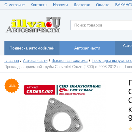
О магазине
Контакты
Новости
Доставка
Оплата
ВАКАНС
Авто
Подвеска автомобилей
Автозапчасти
Главная
Автозапчасти
Выхлопная система
Прокладки выпускного
Прокладка приемной трубы Chevrolet Cruze (J300) с 2008-2012 г.в., L
-33%
C