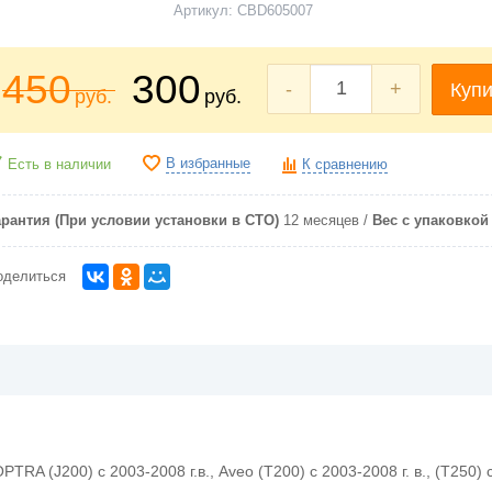
Артикул:
CBD605007
450
300
-
+
Купи
руб.
руб.
В избранные
Есть в наличии
К сравнению
арантия (При условии установки в СТО)
12 месяцев
Вес с упаковкой (
оделиться
PTRA (J200) с 2003-2008 г.в., Aveo (T200) с 2003-2008 г. в., (T250) 