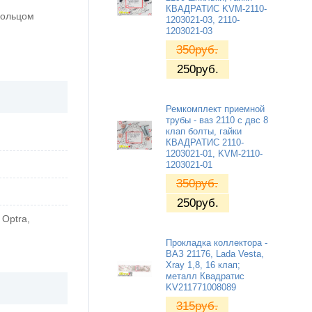
КВАДРАТИС KVM-2110-
кольцом
1203021-03, 2110-
1203021-03
350
руб.
250
руб.
Ремкомплект приемной
трубы - ваз 2110 с двс 8
клап болты, гайки
КВАДРАТИС 2110-
1203021-01, KVM-2110-
1203021-01
350
руб.
250
руб.
 Optra,
Прокладка коллектора -
ВАЗ 21176, Lada Vesta,
Xray 1,8, 16 клап;
металл Квадратис
KV211771008089
315
руб.