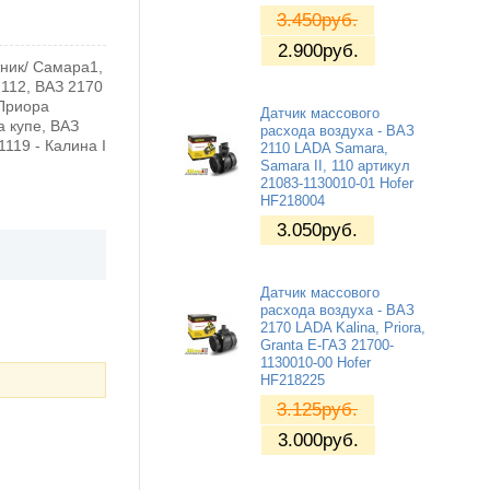
3.450
руб.
2.900
руб.
тник/ Самара1,
 112, ВАЗ 2170
 Приора
Датчик массового
а купе, ВАЗ
расхода воздуха - ВАЗ
1119 - Калина I
2110 LADA Samara,
Samara II, 110 артикул
21083-1130010-01 Hofer
HF218004
3.050
руб.
Датчик массового
расхода воздуха - ВАЗ
2170 LADA Kalina, Priora,
Granta Е-ГАЗ 21700-
1130010-00 Hofer
HF218225
3.125
руб.
3.000
руб.