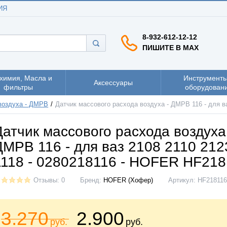
ИЯ
8-932-612-12-12
ПИШИТЕ В MAX
химия, Масла и
Инструменты
Аксессуары
фильтры
оборудован
воздуха - ДМРВ
Датчик массового расхода воздуха - ДМРВ 116 - для в
Датчик массового расхода воздуха
ДМРВ 116 - для ваз 2108 2110 212
1118 - 0280218116 - HOFER HF218
Отзывы: 0
Бренд:
HOFER (Хофер)
Артикул:
HF218116
3.270
2.900
руб.
руб.