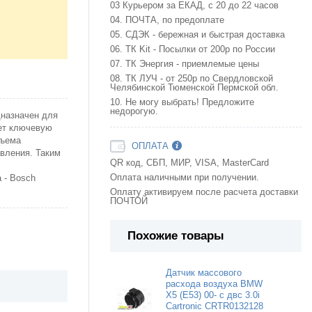
03 Курьером за ЕКАД, с 20 до 22 часов
04. ПОЧТА, по предоплате
05. СДЭК - бережная и быстрая доставка
06. ТК Kit - Посылки от 200р по России
07. ТК Энергия - приемлемые цены
08. ТК ЛУЧ - от 250р по Свердловской
Челябинской Тюменской Пермской обл.
10. Не могу выбрать! Предложите
недорогую.
дназначен для
ает ключевую
бъема
ОПЛАТА
вления. Таким
QR код, СБП, МИР, VISA, MasterCard
Оплата наличными при получении.
 - Bosch
Оплату активируем после расчета доставки
ПОЧТОЙ
Похожие товары
Датчик массового
расхода воздуха BMW
X5 (E53) 00- с двс 3.0i
Cartronic CRTR0132128