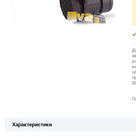
Д
а
р
в
о
п
0
П
Характеристики