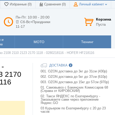
Избранные (0)
Сравнения (
0
)
Личный кабинет
Пн-Пт: 10:00 - 20:00
Корзина
⏰ Сб-Вс+Праздники
Пуста
11-17
 и
МОТО
Тюнинг
ие
аз 2108 2110 2123 2170 1118 - 0280218116 - HOFER HF218116
 -
ДОСТАВКА
001. OZON доставка до 3кг до 31см (430р)
3 2170
002. OZON доставка до 5кг до 37см (610р)
116
003. OZON доставка до 15кг до 57см (970р)
01. Самовывоз с Бакинских Комиссаров 68
(Справа от КИРОВСКИЙ)
02. Такси ЯНДЕКС по Екатеринбургу -
Заказываете сами через приложение
Яндекс.GO
03 Курьером по Екатеринбургу с 20 до 23
часов