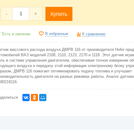
-
+
Купить
В избранные
Есть в наличии
К сравнению
атчик массового расхода воздуха ДМРВ 116 от производителя Hofer пре
втомобилей ВАЗ моделей 2108, 2110, 2123, 2170 и 1118. Этот датчик игр
оль в системе управления двигателем, обеспечивая точное измерение о
ходящего воздуха и передачу этой информации электронному блоку упра
бразом, ДМРВ 116 помогает оптимизировать подачу топлива и улучшает
роизводительность двигателя на разных режимах работы. Аналог датчика
280218116.
оделиться