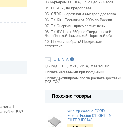
03 Курьером за ЕКАД, с 20 до 22 часов
04. ПОЧТА, по предоплате
05. СДЭК - бережная и быстрая доставка
06. ТК Kit - Посылки от 200р по России
07. ТК Энергия - приемлемые цены
08. ТК ЛУЧ - от 250р по Свердловской
Челябинской Тюменской Пермской обл.
10. Не могу выбрать! Предложите
недорогую.
ОПЛАТА
QR код, СБП, МИР, VISA, MasterCard
Оплата наличными при получении.
Оплату активируем после расчета доставки
ПОЧТОЙ
Похожие товары
Калина I
Фильтр салона FORD
 хетчбек, ВАЗ
Fiesta, Fusion 01- GREEN
FILTER IF0148