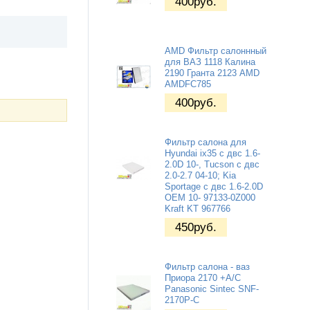
400
руб.
AMD Фильтр салоннный
для ВАЗ 1118 Калина
2190 Гранта 2123 AMD
AMDFC785
400
руб.
Фильтр салона для
Hyundai ix35 с двс 1.6-
2.0D 10-, Tucson с двс
2.0-2.7 04-10; Kia
Sportage с двс 1.6-2.0D
OEM 10- 97133-0Z000
Kraft KT 967766
450
руб.
Фильтр салона - ваз
Приора 2170 +A/C
Panasonic Sintec SNF-
2170P-C