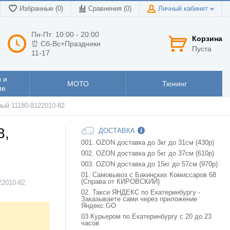
Избранные (0)
Сравнения (
0
)
Личный кабинет
Пн-Пт: 10:00 - 20:00
Корзина
⏰ Сб-Вс+Праздники
Пуста
11-17
 и
МОТО
Тюнинг
ие
ный 11180-8122010-82
8,
ДОСТАВКА
001. OZON доставка до 3кг до 31см (430р)
002. OZON доставка до 5кг до 37см (610р)
003. OZON доставка до 15кг до 57см (970р)
01. Самовывоз с Бакинских Комиссаров 68
(Справа от КИРОВСКИЙ)
22010-82
02. Такси ЯНДЕКС по Екатеринбургу -
Заказываете сами через приложение
Яндекс.GO
03 Курьером по Екатеринбургу с 20 до 23
часов