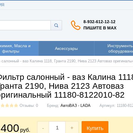
ИЯ
8-932-612-12-12
ПИШИТЕ В MAX
химия, Масла и
Инструменты
Аксессуары
фильтры
оборудован
 салонный - ваз Калина 1118, Гранта 2190, Нива 2123 Автоваз оригиналь
Фильтр салонный - ваз Калина 111
Гранта 2190, Нива 2123 Автоваз
оригинальный 11180-8122010-82
Отзывы: 0
Бренд:
АвтоВАЗ - LADA
Артикул:
11180-81
400
-
+
Купить
руб.