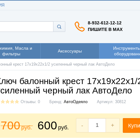
ИЯ
8-932-612-12-12
ПИШИТЕ В MAX
химия, Масла и
Инструменты
Аксессуары
фильтры
оборудован
онный крест 17х19х22х1/2 усиленный черный лак АвтоДело
Ключ балонный крест 17х19х22х1/
усиленный черный лак АвтоДело
Отзывы: 0
Бренд:
АвтоОдеяло
Артикул:
30812
700
600
-
+
Купи
руб.
руб.