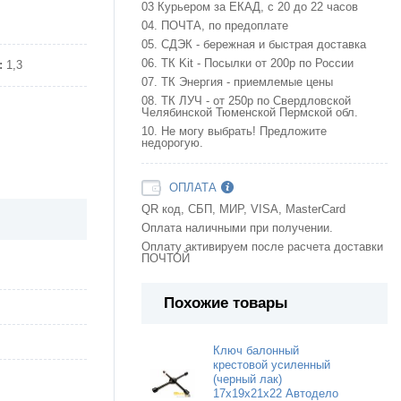
03 Курьером за ЕКАД, с 20 до 22 часов
04. ПОЧТА, по предоплате
05. СДЭК - бережная и быстрая доставка
06. ТК Kit - Посылки от 200р по России
:
1,3
07. ТК Энергия - приемлемые цены
08. ТК ЛУЧ - от 250р по Свердловской
Челябинской Тюменской Пермской обл.
10. Не могу выбрать! Предложите
недорогую.
ОПЛАТА
QR код, СБП, МИР, VISA, MasterCard
Оплата наличными при получении.
Оплату активируем после расчета доставки
ПОЧТОЙ
Похожие товары
Ключ балонный
крестовой усиленный
(черный лак)
17x19x21x22 Автодело