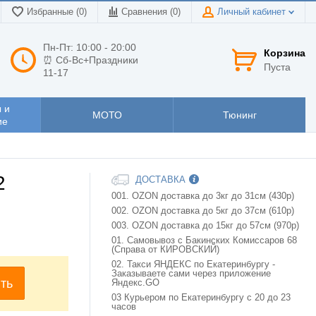
Избранные (0)
Сравнения (
0
)
Личный кабинет
Пн-Пт: 10:00 - 20:00
Корзина
⏰ Сб-Вс+Праздники
Пуста
11-17
 и
МОТО
Тюнинг
ие
2
ДОСТАВКА
001. OZON доставка до 3кг до 31см (430р)
002. OZON доставка до 5кг до 37см (610р)
003. OZON доставка до 15кг до 57см (970р)
01. Самовывоз с Бакинских Комиссаров 68
(Справа от КИРОВСКИЙ)
02. Такси ЯНДЕКС по Екатеринбургу -
Заказываете сами через приложение
ть
Яндекс.GO
03 Курьером по Екатеринбургу с 20 до 23
часов