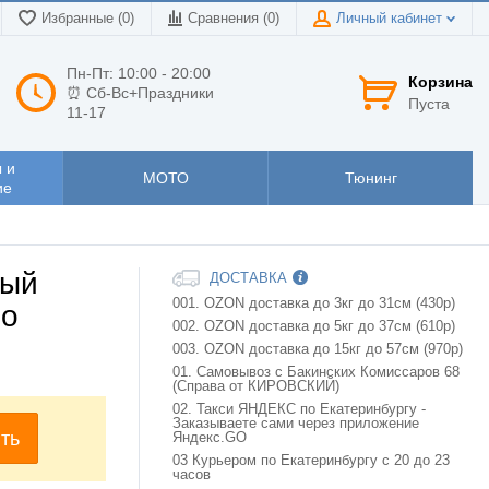
Избранные (0)
Сравнения (
0
)
Личный кабинет
Пн-Пт: 10:00 - 20:00
Корзина
⏰ Сб-Вс+Праздники
Пуста
11-17
 и
МОТО
Тюнинг
ие
ный
ДОСТАВКА
001. OZON доставка до 3кг до 31см (430р)
ло
002. OZON доставка до 5кг до 37см (610р)
003. OZON доставка до 15кг до 57см (970р)
01. Самовывоз с Бакинских Комиссаров 68
(Справа от КИРОВСКИЙ)
02. Такси ЯНДЕКС по Екатеринбургу -
Заказываете сами через приложение
ть
Яндекс.GO
03 Курьером по Екатеринбургу с 20 до 23
часов