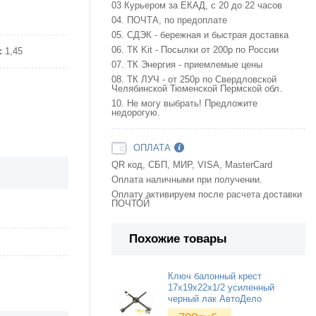
03 Курьером за ЕКАД, с 20 до 22 часов
04. ПОЧТА, по предоплате
05. СДЭК - бережная и быстрая доставка
06. ТК Kit - Посылки от 200р по России
:
1,45
07. ТК Энергия - приемлемые цены
08. ТК ЛУЧ - от 250р по Свердловской
Челябинской Тюменской Пермской обл.
10. Не могу выбрать! Предложите
недорогую.
ОПЛАТА
QR код, СБП, МИР, VISA, MasterCard
Оплата наличными при получении.
Оплату активируем после расчета доставки
ПОЧТОЙ
Похожие товары
Ключ балонный крест
17х19х22х1/2 усиленный
черный лак АвтоДело