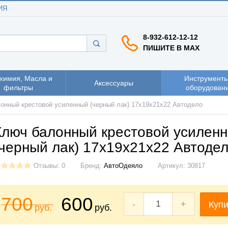
ИЯ
8-932-612-12-12
ПИШИТЕ В MAX
химия, Масла и
Инструменты
Аксессуары
фильтры
оборудован
онный крестовой усиленный (черный лак) 17x19x21x22 Автодело
Ключ балонный крестовой усилен
(черный лак) 17x19x21x22 Автоде
Отзывы: 0
Бренд:
АвтоОдеяло
Артикул:
30817
700
600
-
+
Купи
руб.
руб.