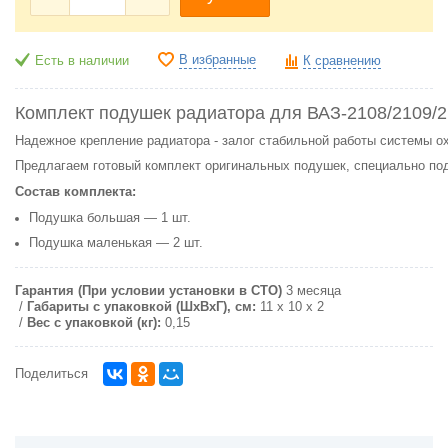
В избранные
Есть в наличии
К сравнению
Комплект
подушек
радиатора
для
ВАЗ‑2108/2109/2
Надежное
крепление
радиатора
-
залог
стабильной
работы
системы
о
Предлагаем
готовый
комплект
оригинальных
подушек,
специально
по
Состав
комплекта:
Подушка
большая
— 1
шт.
Подушка
маленькая
— 2
шт.
Гарантия (При условии установки в СТО)
3 месяца
Габариты с упаковкой (ШxВxГ), см:
11 х 10 х 2
Вес с упаковкой (кг):
0,15
Поделиться