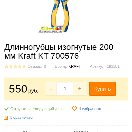
Длинногубцы изогнутые 200
мм Kraft KT 700576
Отзывы: 0
Бренд:
KRAFT
Артикул:
193381i
550
-
+
Купить
руб.
В избранные
Отгрузка на следующий день
К сравнению