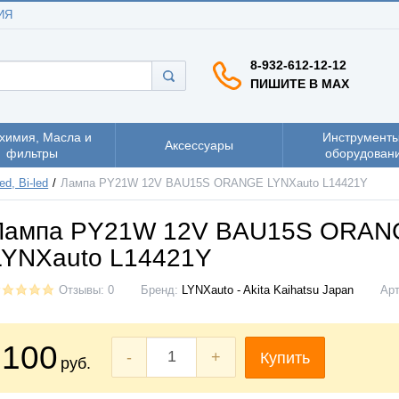
ИЯ
8-932-612-12-12
ПИШИТЕ В MAX
химия, Масла и
Инструменты
Аксессуары
фильтры
оборудован
d, Bi-led
Лампа PY21W 12V BAU15S ORANGE LYNXauto L14421Y
Лампа PY21W 12V BAU15S ORAN
LYNXauto L14421Y
Отзывы: 0
Бренд:
LYNXauto - Akita Kaihatsu Japan
Ар
100
-
+
Купить
руб.