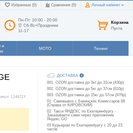
Избранные (0)
Сравнения (
0
)
Личный кабинет
Пн-Пт: 10:00 - 20:00
Корзина
⏰ Сб-Вс+Праздники
Пуста
11-17
 и
МОТО
Тюнинг
ие
GE
ДОСТАВКА
001. OZON доставка до 3кг до 31см (430р)
002. OZON доставка до 5кг до 37см (610р)
003. OZON доставка до 15кг до 57см (970р)
тикул:
L14421Y
01. Самовывоз с Бакинских Комиссаров 68
(Справа от КИРОВСКИЙ)
02. Такси ЯНДЕКС по Екатеринбургу -
Заказываете сами через приложение
Яндекс.GO
03 Курьером по Екатеринбургу с 20 до 23
часов