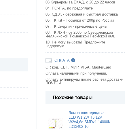
03 Курьером за ЕКАД, с 20 до 22 часов
04. ПОЧТА, по предоплате
05. СДЭК - бережная и быстрая доставка
06. ТК Kit - Посылки от 200р по России
07. ТК Энергия - приемлемые цены
08. ТК ЛУЧ - от 250р по Свердловской
Челябинской Тюменской Пермской обл.
10. Не могу выбрать! Предложите
недорогую.
ОПЛАТА
QR код, СБП, МИР, VISA, MasterCard
Оплата наличными при получении.
Оплату активируем после расчета доставки
ПОЧТОЙ
Похожие товары
Лампа светодиодная
LED W1,2W T5 12V
W2x4,6d SMDx1 14000K
LD13402-10