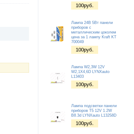
100
руб.
Лампа 24В 5Вт панели
приборов с
металлическим цоколем
цена за 1 лампу Kraft KT
700049
100
руб.
Лампа W2,3W 12V
W2,1X4,6D LYNXauto
L13403
100
руб.
Лампа подсветки панели
приборов T5 12V 1.2W
B8.3d LYNXauto L13258D
100
руб.