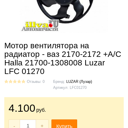
Мотор вентилятора на
радиатор - ваз 2170-2172 +A/C
Halla 21700-1308008 Luzar
LFC 01270
Отзывы: 0
Бренд:
LUZAR (Лузар)
Артикул:
LFC01270
4.100
руб.
-
+
Купить