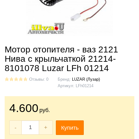
Мотор отопителя - ваз 2121
Нива с крыльчаткой 21214-
8101078 Luzar LFh 01214
Отзывы: 0
Бренд:
LUZAR (Лузар)
Артикул:
LFh01214
4.600
руб.
-
+
Купить