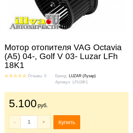
Мотор отопителя VAG Octavia
(A5) 04-, Golf V 03- Luzar LFh
18K1
Отзывы: 0
Бренд:
LUZAR (Лузар)
Артикул:
LFh18K1
5.100
руб.
-
+
Купить