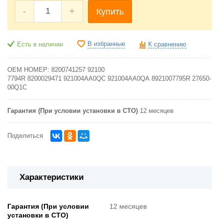
-
+
Купить
В избранные
Есть в наличии
К сравнению
OEM НОМЕР:
8200741257
92100
7794R
8200029471
921004AA0QC
921004AA0QA
8921007795R
27650-
00Q1C
Гарантия (При условии установки в СТО)
12 месяцев
Поделиться
Характеристики
Гарантия (При условии
12 месяцев
установки в СТО)